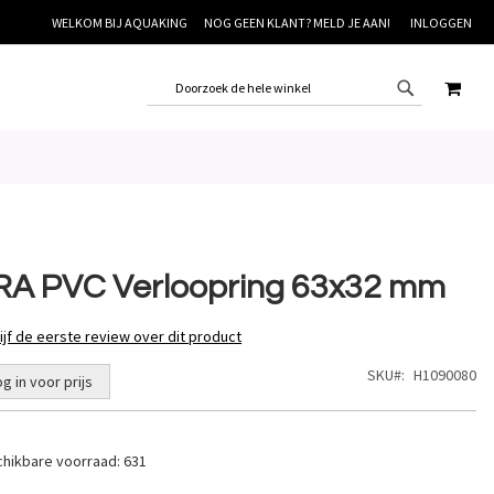
WELKOM BIJ AQUAKING
NOG GEEN KLANT? MELD JE AAN!
INLOGGEN
WINK
RA PVC Verloopring 63x32 mm
ijf de eerste review over dit product
SKU
H1090080
og in voor prijs
hikbare voorraad:
631