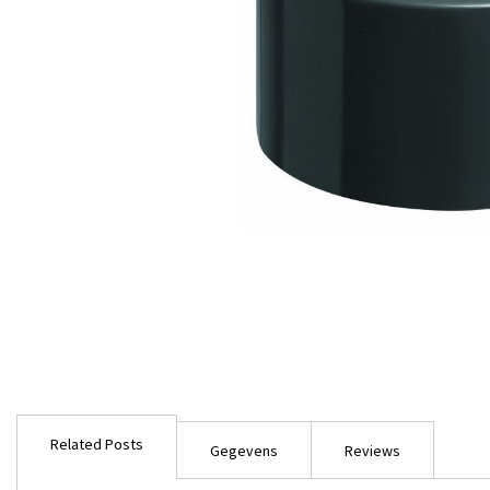
Ga
naar
Related Posts
het
Gegevens
Reviews
begin