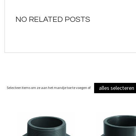
van
de
afbeeldingen-
NO RELATED POSTS
gallerij
alles selecteren
Selecteer items om ze aan het mandje toe te voegen of