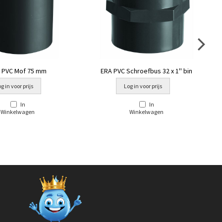
 PVC Mof 75 mm
ERA PVC Schroefbus 32 x 1'' bin
g in voor prijs
Log in voor prijs
In
In
Winkelwagen
Winkelwagen