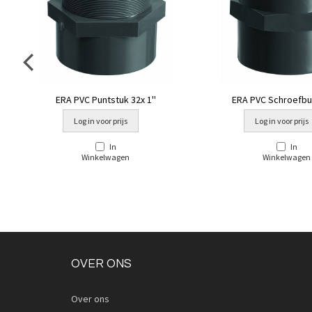
ERA PVC Puntstuk 32x 1''
ERA PVC Schroefbus
Log in voor prijs
Log in voor prijs
In
In
Winkelwagen
Winkelwagen
OVER ONS
Over ons