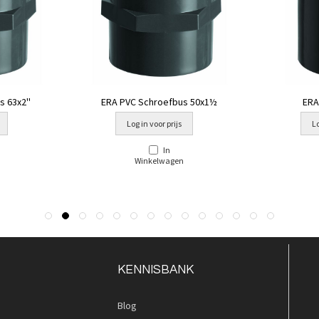
 63x2''
ERA PVC Schroefbus 50x1½
ERA
Log in voor prijs
Lo
In
Winkelwagen
KENNISBANK
Blog