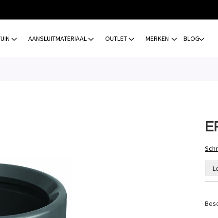
TUIN
AANSLUITMATERIAAL
OUTLET
MERKEN
BLOG
E
Schr
L
Besc