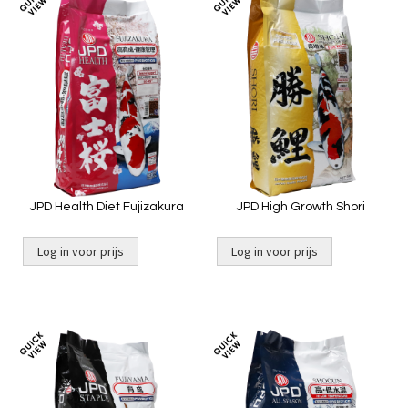
Toevoegen
Toevoeg
om
om
te
te
vergelijken
vergelij
JPD Health Diet Fujizakura
JPD High Growth Shori
Log in voor prijs
Log in voor prijs
Toevoegen
Toevoeg
om
om