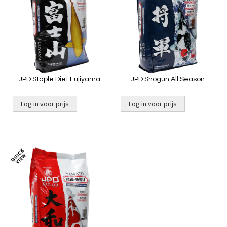
te
te
vergelijken
vergelij
JPD Staple Diet Fujiyama
JPD Shogun All Season
Log in voor prijs
Log in voor prijs
Toevoegen
om
te
vergelijken