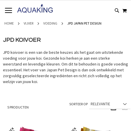
GA
WI
NAAR
DE
INHOUD
HOME
VIJVER
VOEDING
JPD JAPAN PET DESIGN
JPD KOIVOER
JPD koivoer is een van de beste keuzes als het gaat om uitstekende
voeding voor jouw koi. Gezonde koi herken je aan een sterke
weerstand en levendige kleuren. Om dit te behouden is goede voeding
essentieel. Het voer van Japan Pet Design is dan ook ontwikkeld met
zorgvuldig geselecteerde ingrediënten en richt zich volledig op het
welzijn van jouw koi.
SORTEER OP
5
PRODUCTEN
TONEN ALS
Foto-
Lijs
tabel