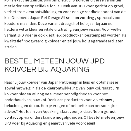
met ieder een specifieke focus. Denk aan JPD voer gericht op groei,
verbeterde kleurontwikkeling en voor een gezondheidsboost van de
koi. Ook biedt Japan Pet Design
All season voeding
, speciaal voor
koudere maanden. Deze variant draagt het hele jaar bij aan een
heldere witte kleur en vitale uitstraling van jouw vissen. Voor welke
variant JPD voer je ook kiest, elk product kan bestempeld worden als
kwalitatief hoogwaardig koivoer en zal jouw koi gegarandeerd laten
stralen!
BESTEL METEEN JOUW JPD
KOIVOER BIJ AQUAKING
Haal nu jouw koivoer van Japan Pet Design in huis en optimaliseer
zowel het welzijn als de kleurontwikkeling van jouw koi. Naast JPD
koivoer bieden wij nog veel meer benodigdheden voor het
onderhoud van jouw koi. Denk aan producten voor
vijverbouw
,
beluchting en decor. Heb je vragen of behoefte aan persoonlijke
advies? Het team van Aquaking staat voor je klaar. Neem gerust
contact
op via onderstaande mogelijkheden. Of bestel meteen jouw
JPD voer bij Aquaking en geniet van vele voordelen!