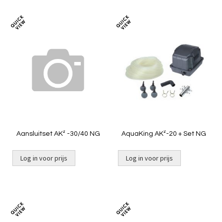
Toevoegen
Toevoeg
om
om
te
te
vergelijken
vergelij
Aansluitset AK² -30/40 NG
AquaKing AK²-20 + Set NG
Log in voor prijs
Log in voor prijs
Niet op voorraad
Toevoegen
Toevoeg