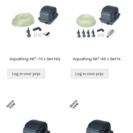
om
om
te
te
vergelijken
vergelij
AquaKing AK²-10 + Set NG
AquaKing AK²-40 + Set NG
[4,57kg]
Log in voor prijs
Log in voor prijs
Niet op voorraad
Niet op voorraad
Toevoegen
Toevoeg
om
om
te
te
vergelijken
vergelij