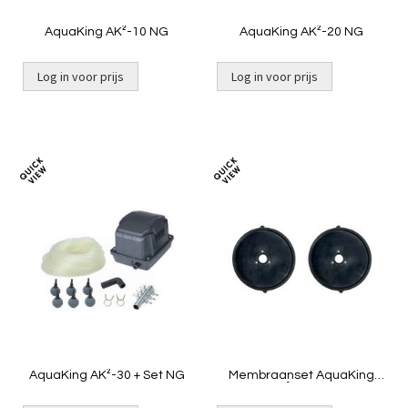
AquaKing AK²-10 NG
AquaKing AK²-20 NG
Log in voor prijs
Log in voor prijs
Toevoegen
Toevoeg
om
om
te
te
vergelijken
vergelij
AquaKing AK²-30 + Set NG
Membraanset AquaKing
AK²-40 NG