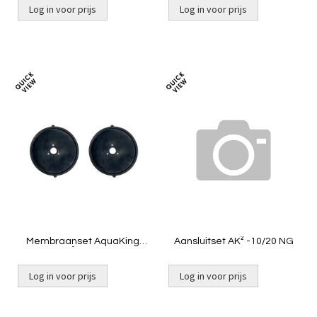
Log in voor prijs
Log in voor prijs
Toevoegen
Toevoeg
om
om
te
te
vergelijken
vergelij
Membraanset AquaKing
Aansluitset AK² -10/20 NG
AK²-30 NG
Log in voor prijs
Log in voor prijs