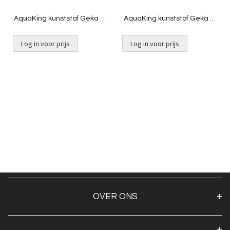
AquaKing kunststof Geka 1"
AquaKing kunststof Geka 1"
bin
buit
Log in voor prijs
Log in voor prijs
OVER ONS
Over ons