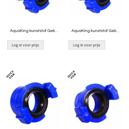
AquaKing kunststof Geka
AquaKing kunststof Geka
Tule ½"
Tule ¾"
Log in voor prijs
Log in voor prijs
Toevoegen
Toevoeg
om
om
te
te
vergelijken
vergelij