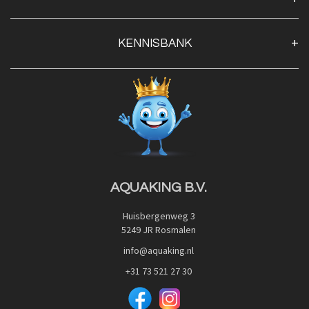
Algemene voorwaarden
Klantenservice
KENNISBANK
Openingstijden
Contact
Blog
Privacy Policy
Advies
Red Label Filter Series
Veilig betalen met:
Nishikigoi-Ô
JPD Japan Pet Design
Downloads
AQUAKING B.V.
Huisbergenweg 3
5249 JR Rosmalen
info@aquaking.nl
+31 73 521 27 30