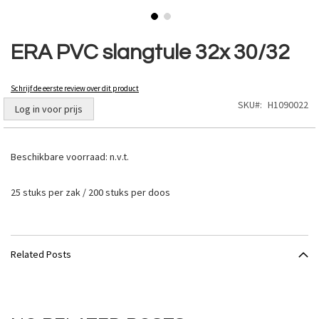
Ga
naar
ERA PVC slangtule 32x 30/32
het
begin
van
Schrijf de eerste review over dit product
de
SKU
H1090022
Log in voor prijs
afbeeldingen-
gallerij
Beschikbare voorraad:
n.v.t.
25 stuks per zak / 200 stuks per doos
Related Posts