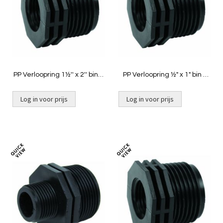
vergelijken
vergelij
PP Verloopring 1½'' x 2'' bin x
PP Verloopring ½" x 1" bin x
buit
buit
Log in voor prijs
Log in voor prijs
Toevoegen
Toevoeg
om
om
te
te
vergelijken
vergelij