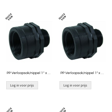
Toevoegen
Toevoeg
om
om
te
te
vergelijken
vergelij
PP Verloopsok/nippel 1'' x ½''
PP Verloopsok/nippel 1" x ¾"
bin x buit
binnendraad x buitendraad
Log in voor prijs
Log in voor prijs