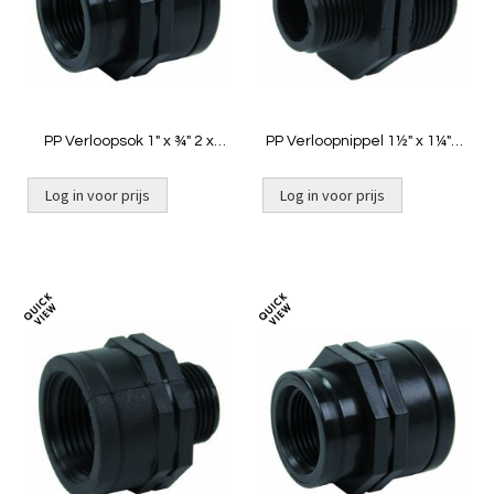
PP Verloopsok 1" x ¾" 2 x
PP Verloopnippel 1½" x 1¼" 2
binnendraad
x buitendraad
Log in voor prijs
Log in voor prijs
Toevoegen
Toevoeg
om
om
te
te
vergelijken
vergelij