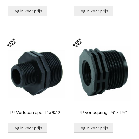
buitendraad
buit
Log in voor prijs
Log in voor prijs
Toevoegen
Toevoeg
om
om
te
te
vergelijken
vergelij
PP Verloopnippel 1" x ¾" 2x
PP Verloopring 1¼" x 1½"
buit
binnendraad x buitendraad
Log in voor prijs
Log in voor prijs