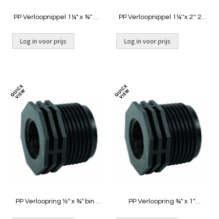
PP Verloopnippel 1¼" x ¾" 2x
PP Verloopnippel 1¼''x 2'' 2x
buit
buit
Log in voor prijs
Log in voor prijs
Toevoegen
Toevoeg
om
om
te
te
vergelijken
vergelij
PP Verloopring ½" x ¾" bin x
PP Verloopring ¾" x 1"
buit
binnendraad x buitendraad