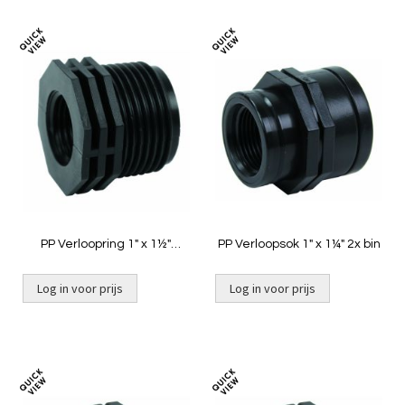
Toevoegen
Toevoeg
om
om
te
te
vergelijken
vergelij
PP Verloopring 1" x 1½"
PP Verloopsok 1" x 1¼" 2x bin
binnendraad x buitendraad
Log in voor prijs
Log in voor prijs
Toevoegen
Toevoeg