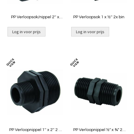
PP Verloopsok/nippel 2'' x
PP Verloopsok 1 x ½'' 2x bin
1½'' bin x buit
Log in voor prijs
Log in voor prijs
Toevoegen
Toevoeg
om
om
te
te
vergelijken
vergelij
PP Verloopnippel 1'' x 2'' 2 x
PP Verloopnippel ½" x ¾" 2x