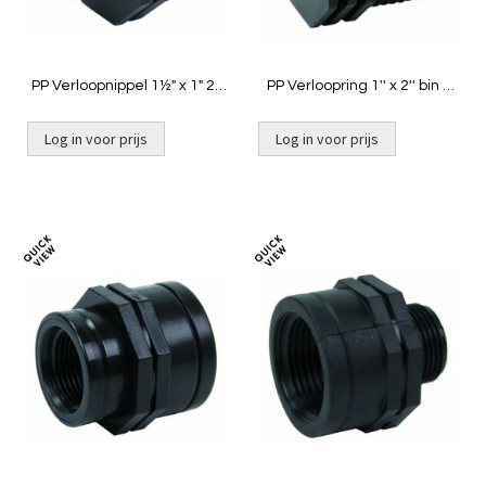
PP Verloopnippel 1½" x 1" 2x
PP Verloopring 1'' x 2'' bin x
buit
buit
Log in voor prijs
Log in voor prijs
Toevoegen
Toevoeg
om
om
te
te
vergelijken
vergelij