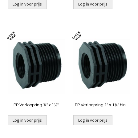
Log in voor prijs
Log in voor prijs
Toevoegen
Toevoeg
om
om
te
te
vergelijken
vergelij
PP Verloopring ¾" x 1¼"
PP Verloopring 1" x 1¼" bin x
binnendraad x buitendraad
buit
Log in voor prijs
Log in voor prijs