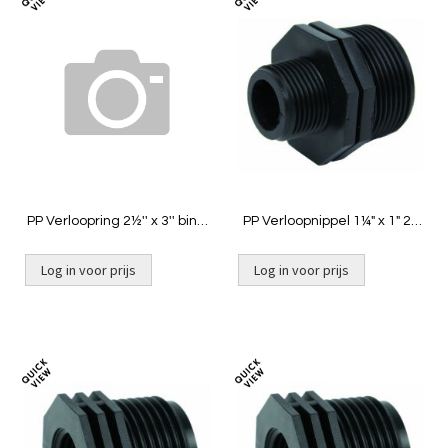
Toevoegen
Toevoeg
om
om
te
te
vergelijken
vergelij
PP Verloopring 2½'' x 3'' bin x
PP Verloopnippel 1¼" x 1" 2x
buit
buit
Log in voor prijs
Log in voor prijs
Niet op voorraad
Toevoegen
Toevoeg
om
om
te
te