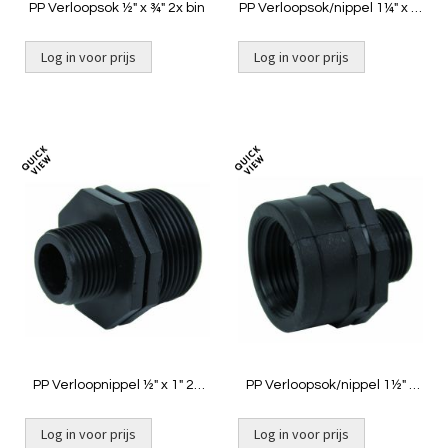
PP Verloopsok ½" x ¾" 2x bin
PP Verloopsok/nippel 1¼" x 1"
bin x buit
Log in voor prijs
Log in voor prijs
Toevoegen
Toevoeg
om
om
te
te
vergelijken
vergelij
PP Verloopnippel ½" x 1" 2x
PP Verloopsok/nippel 1½" x
buit
1" binnendraad x
buitendraad
Log in voor prijs
Log in voor prijs