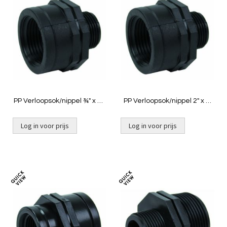
om
om
te
te
vergelijken
vergelij
PP Verloopsok/nippel ¾" x ½"
PP Verloopsok/nippel 2" x 1"
bin x buit
binnendraad x buitendraad
Log in voor prijs
Log in voor prijs
Toevoegen
Toevoeg
om
om
te
te
vergelijken
vergelij