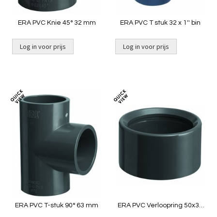
ERA PVC Knie 45° 32 mm
ERA PVC T stuk 32 x 1'' bin
Log in voor prijs
Log in voor prijs
Toevoegen
Toevoeg
om
om
te
te
vergelijken
vergelij
ERA PVC T-stuk 90° 63 mm
ERA PVC Verloopring 50x32
mm