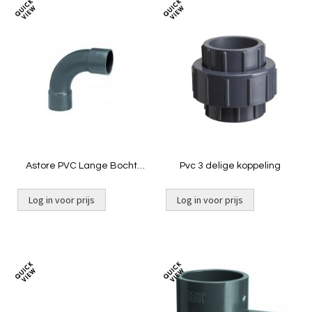
Toevoegen
Toevoeg
om
om
te
te
vergelijken
vergelij
Astore PVC Lange Bocht
Pvc 3 delige koppeling
63mm ND10
Log in voor prijs
Log in voor prijs
Toevoegen
Toevoeg
om
om