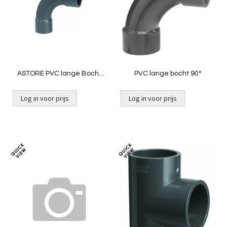
vergelijken
vergelij
ASTORE PVC lange Bocht
PVC lange bocht 90°
90º 32 mm
Log in voor prijs
Log in voor prijs
Toevoegen
Toevoeg
om
om
te
te
vergelijken
vergelij