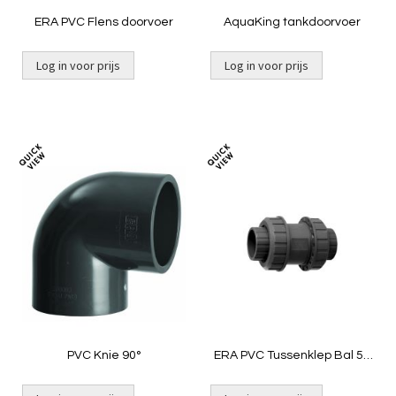
ERA PVC Flens doorvoer
AquaKing tankdoorvoer
Log in voor prijs
Log in voor prijs
Toevoegen
Toevoeg
om
om
te
te
vergelijken
vergelij
PVC Knie 90°
ERA PVC Tussenklep Bal 50
mm