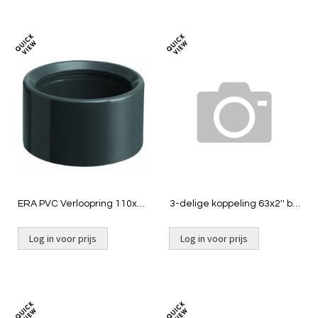
Toevoegen
Toevoeg
om
om
te
te
vergelijken
vergelij
ERA PVC Verloopring 110x75
3-delige koppeling 63x2'' bin
mm
t.b.v ANP
Log in voor prijs
Log in voor prijs