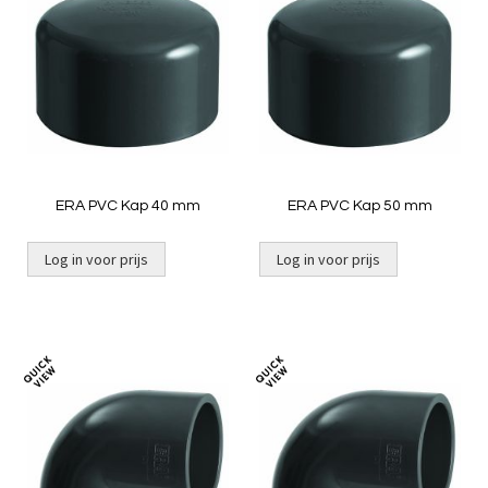
om
om
te
te
vergelijken
vergelij
ERA PVC Kap 40 mm
ERA PVC Kap 50 mm
Log in voor prijs
Log in voor prijs
Toevoegen
Toevoeg
om
om
te
te
vergelijken
vergelij