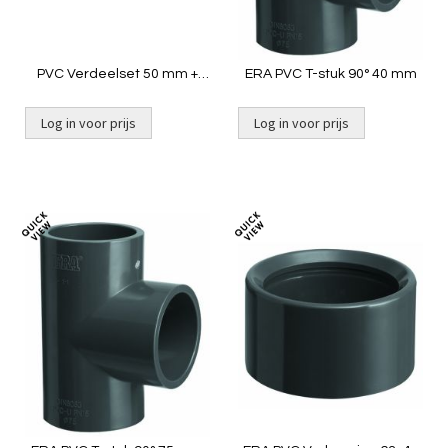
PVC Verdeelset 50 mm +
ERA PVC T-stuk 90° 40 mm
luchtsnuffer [2-groeps] t.b.v.
QDX/WQ
Log in voor prijs
Log in voor prijs
Toevoegen
Toevoeg
om
om
te
te
vergelijken
vergelij