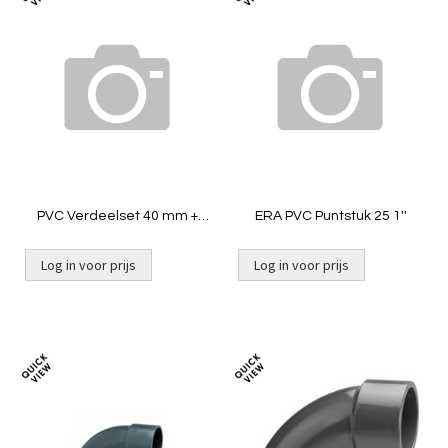
Toevoegen
Toevoeg
om
om
te
te
vergelijken
vergelij
PVC Verdeelset 40 mm +
ERA PVC Puntstuk 25 1''
Snuffer + Kogelkraan [4
uitgang]
Log in voor prijs
Log in voor prijs
Toevoegen
Toevoeg
om
om
te
te