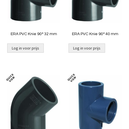
ERA PVC Knie 90° 32 mm
ERA PVC Knie 90° 40 mm
Log in voor prijs
Log in voor prijs
Toevoegen
Toevoeg
om
om
te
te
vergelijken
vergelij