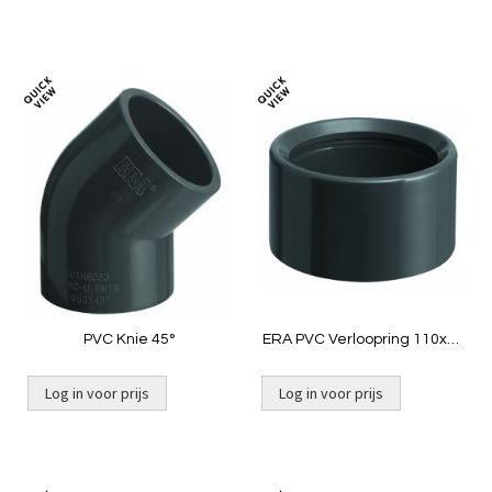
Toevoegen
Toevoeg
om
om
te
te
vergelijken
vergelij
PVC Knie 45°
ERA PVC Verloopring 110x63
mm
Log in voor prijs
Log in voor prijs