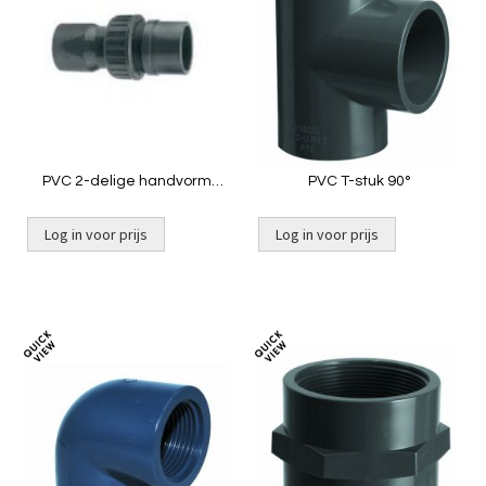
te
te
vergelijken
vergelij
PVC 2-delige handvorm
PVC T-stuk 90°
koppeling
Log in voor prijs
Log in voor prijs
Toevoegen
Toevoeg
om
om
te
te
vergelijken
vergelij