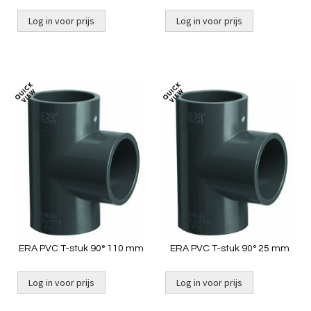
Log in voor prijs
Log in voor prijs
Niet op voorraad
Toevoegen
Toevoeg
om
om
te
te
vergelijken
vergelij
ERA PVC T-stuk 90° 110 mm
ERA PVC T-stuk 90° 25 mm
Log in voor prijs
Log in voor prijs