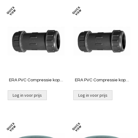
Toevoegen
Toevoeg
om
om
te
te
vergelijken
vergelij
ERA PVC Compressie kopp.
ERA PVC Compressie kopp.
50x50 mm
63x63 mm
Log in voor prijs
Log in voor prijs
Toevoegen
Toevoeg