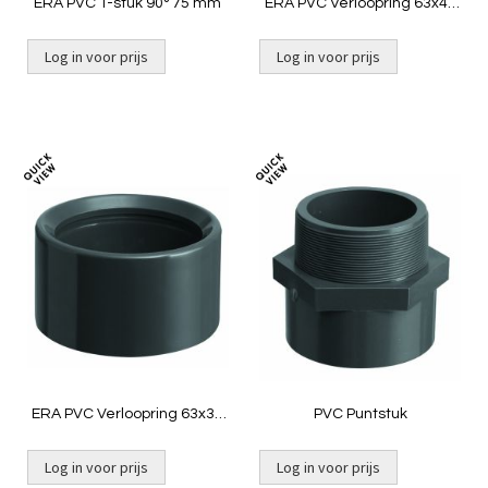
ERA PVC T-stuk 90° 75 mm
ERA PVC Verloopring 63x40
mm
Log in voor prijs
Log in voor prijs
Niet op voorraad
Toevoegen
Toevoeg
om
om
te
te
vergelijken
vergelij
ERA PVC Verloopring 63x32
PVC Puntstuk
mm
Log in voor prijs
Log in voor prijs