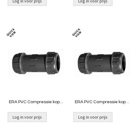
Log in voor prijs
Log in voor prijs
Toevoegen
Toevoeg
om
om
te
te
vergelijken
vergelij
ERA PVC Compressie kopp.
ERA PVC Compressie kopp.
32x32 mm
40x40 mm
Log in voor prijs
Log in voor prijs