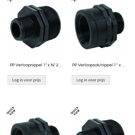
Toevoegen
Toevoeg
om
om
te
te
vergelijken
vergelij
PP Verloopnippel 1" x ¾" 2x
PP Verloopsok/nippel 1'' x ½''
buit
bin x buit
Log in voor prijs
Log in voor prijs
Toevoegen
Toevoeg
om
om
te
te