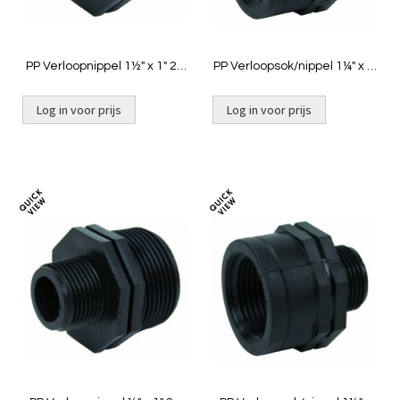
PP Verloopnippel 1½" x 1" 2x
PP Verloopsok/nippel 1¼" x 1"
buit
bin x buit
Log in voor prijs
Log in voor prijs
Toevoegen
Toevoeg
om
om
te
te
vergelijken
vergelij