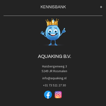
Klantenservice
KENNISBANK
Openingstijden
Contact
Blog
Privacy Policy
Advies
Red Label Filter Series
Veilig betalen met:
Nishikigoi-Ô
JPD Japan Pet Design
Downloads
AQUAKING B.V.
Huisbergenweg 3
5249 JR Rosmalen
info@aquaking.nl
+31 73 521 27 30