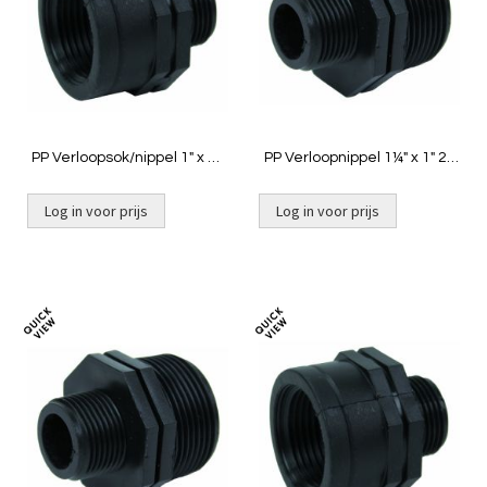
vergelijken
vergelij
PP Verloopsok/nippel 1" x ¾"
PP Verloopnippel 1¼" x 1" 2x
binnendraad x buitendraad
buit
Log in voor prijs
Log in voor prijs
Toevoegen
Toevoeg
om
om
te
te
vergelijken
vergelij