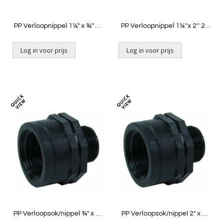
PP Verloopnippel 1¼" x ¾" 2x
PP Verloopnippel 1¼''x 2'' 2x
buit
buit
Log in voor prijs
Log in voor prijs
Toevoegen
Toevoeg
om
om
te
te
vergelijken
vergelij
PP Verloopsok/nippel ¾" x ½"
PP Verloopsok/nippel 2" x 1"
bin x buit
binnendraad x buitendraad