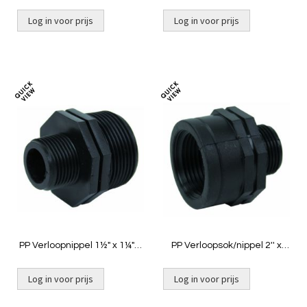
Log in voor prijs
Log in voor prijs
Toevoegen
Toevoeg
om
om
te
te
vergelijken
vergelij
PP Verloopnippel 1½" x 1¼" 2
PP Verloopsok/nippel 2'' x
x buitendraad
1½'' bin x buit
Log in voor prijs
Log in voor prijs