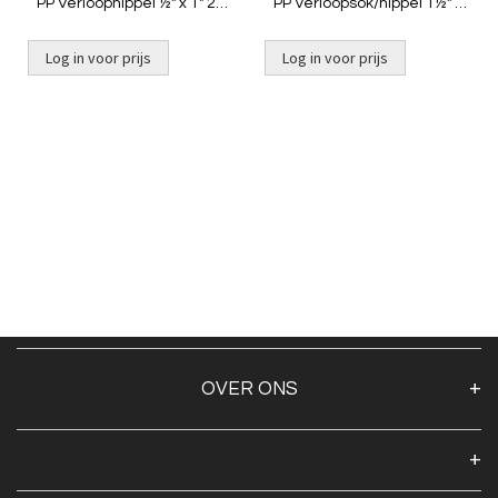
PP Verloopnippel ½" x 1" 2x
PP Verloopsok/nippel 1½" x
buit
1" binnendraad x
buitendraad
Log in voor prijs
Log in voor prijs
Niet op voorraad
OVER ONS
Over ons
Algemene voorwaarden