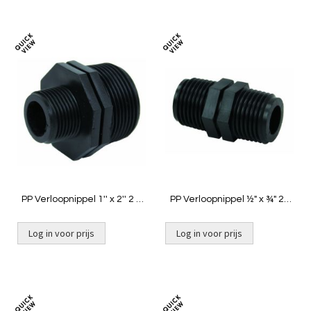
Toevoegen
Toevoeg
om
om
te
te
vergelijken
vergelij
PP Verloopnippel 1'' x 2'' 2 x
PP Verloopnippel ½" x ¾" 2x
buitendraad
buit
Log in voor prijs
Log in voor prijs