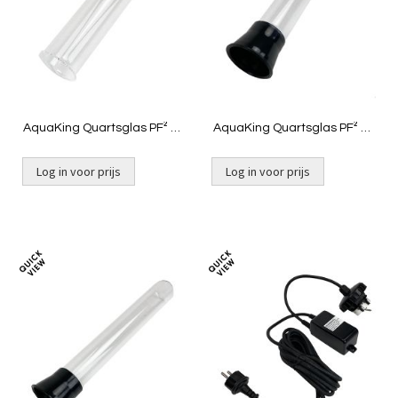
vergelijken
vergelij
AquaKing Quartsglas PF² 10
AquaKing Quartsglas PF² 30
NG
NG
Log in voor prijs
Log in voor prijs
Toevoegen
Toevoeg
om
om
te
te
vergelijken
vergelij