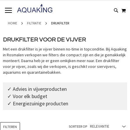
GA
WI
NAAR
DE
INHOUD
HOME
FILTRATIE
DRUKFILTER
DRUKFILTER VOOR DE VIJVER
Met een drukfilter is je vijver binnen no-time in topconditie. Bij Aquaking
in Rosmalen verkopen we filters die compact zijn en die je gemakkelijk
monteert. Daarna heb je er geen omkijken meer naar. Een drukfilter
voor je vijver, zoals wij die verkopen, is geschikt voor siervijvers,
aquariums en quarantainebakken.
✓ Advies in vijverproducten
✓ Voor elk budget
✓ Energiezuinige producten
SORTEER OP
FILTEREN