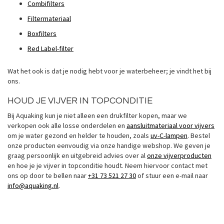
Combifilters
Filtermateriaal
Boxfilters
Red Label-filter
Wat het ook is dat je nodig hebt voor je waterbeheer; je vindt het bij
ons.
HOUD JE VIJVER IN TOPCONDITIE
Bij Aquaking kun je niet alleen een drukfilter kopen, maar we
verkopen ook alle losse onderdelen en
aansluitmateriaal voor vijvers
om je water gezond en helder te houden, zoals
uv-C-lampen
. Bestel
onze producten eenvoudig via onze handige webshop. We geven je
graag persoonlijk en uitgebreid advies over al
onze vijverproducten
en hoe je je vijver in topconditie houdt. Neem hiervoor contact met
ons op door te bellen naar
+31 73 521 27 30
of stuur een e-mail naar
info@aquaking.nl
.