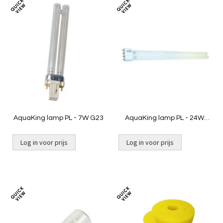
Toevoegen
Toevoeg
om
om
te
te
vergelijken
vergelij
AquaKing lamp PL - 7W G23
AquaKing lamp PL - 24W
2G11
Log in voor prijs
Log in voor prijs
Toevoegen
Toevoeg
om
om