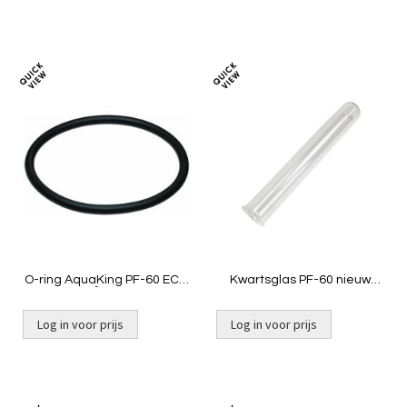
Toevoegen
Toevoeg
om
om
te
te
vergelijken
vergelij
O-ring AquaKing PF-60 ECO
Kwartsglas PF-60 nieuw
/ PF²-60 NG
model 24W
Log in voor prijs
Log in voor prijs