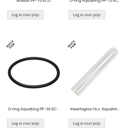
Ballast PF-10 ECO
O-ring AquaKing PF-10 ECO
/ PF²-10 NG
Log in voor prijs
Log in voor prijs
Niet op voorraad
Toevoegen
Toevoeg
om
om
te
te
vergelijken
vergelij
O-ring AquaKing PF-30 ECO
Kwartsglas t.b.v. AquaKing
/ PF²30 NG
PF-30 nieuw model
Log in voor prijs
Log in voor prijs