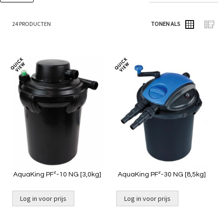
24
PRODUCTEN
TONEN ALS
Foto-
Lijs
tabel
Toevoegen
Toevoeg
om
om
te
te
vergelijken
vergelij
AquaKing PF²-10 NG [3,0kg]
AquaKing PF²-30 NG [8,5kg]
Log in voor prijs
Log in voor prijs
Niet op voorraad