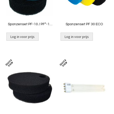
Sponzenset PF-10 / PF²-10
Sponzenset PF 30 ECO
NG [2 stuks]
Log in voor prijs
Log in voor prijs
Toevoegen
Toevoeg
om
om
te
te
vergelijken
vergelij