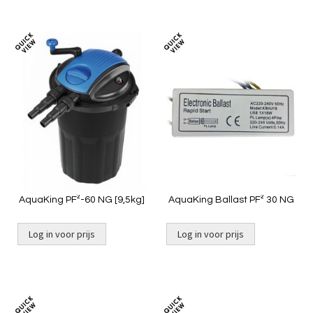
Toevoegen
Toevoeg
om
om
te
te
vergelijken
vergelij
AquaKing PF²-60 NG [9,5kg]
AquaKing Ballast PF² 30 NG
Log in voor prijs
Log in voor prijs