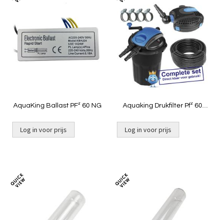
Toevoegen
Toevoeg
om
om
te
te
vergelijken
vergelij
AquaKing Ballast PF² 60 NG
Aquaking Drukfilter Pf² 60
NG Complete Vijverfilter Set
Incl. Vijverpomp, Waterslang
& RVS Slangklemmen
Log in voor prijs
Log in voor prijs
Toevoegen
Toevoeg
om
om
te
te