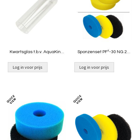
te
te
vergelijken
vergelij
Kwartsglas t.b.v. AquaKing
Sponzenset PF²-30 NG 2x
PF-10
geel
Log in voor prijs
Log in voor prijs
In Winkelwagen
Toevoegen
Toevoeg
om
om
te
te
vergelijken
vergelij