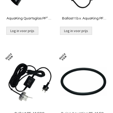
AquaKing Quartsglas PF² 60
Ballast t.b.v. AquaKing PF-
NG
30 [1,14 kg]
Log in voor prijs
Log in voor prijs
Toevoegen
Toevoeg
om
om
te
te
vergelijken
vergelij