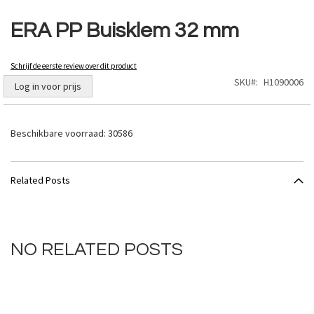
Ga
naar
ERA PP Buisklem 32 mm
het
begin
van
Schrijf de eerste review over dit product
de
SKU
H1090006
Log in voor prijs
afbeeldingen-
gallerij
Beschikbare voorraad:
30586
Related Posts
NO RELATED POSTS