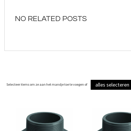
van
de
afbeeldingen-
NO RELATED POSTS
gallerij
alles selecteren
Selecteer items om ze aan het mandje toe te voegen of