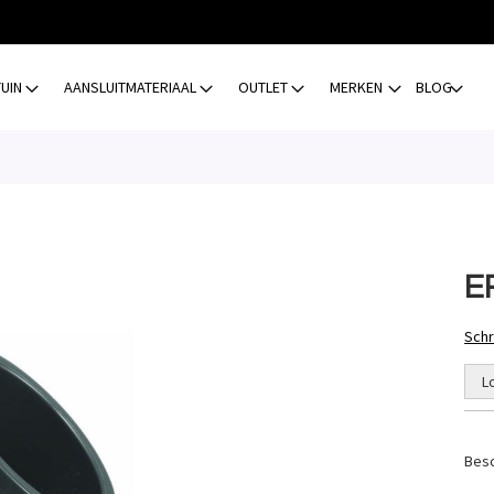
TUIN
AANSLUITMATERIAAL
OUTLET
MERKEN
BLOG
E
Schr
L
Besc