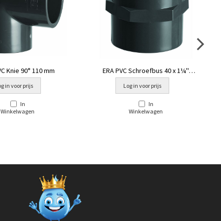
VC Knie 90° 110 mm
ERA PVC Schroefbus 40 x 1¼''
binnendraad
g in voor prijs
Log in voor prijs
In
In
Winkelwagen
Winkelwagen