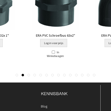
2x 1''
ERA PVC Schroefbus 63x2''
ERA P
Log in voor prijs
Lo
In
Winkelwagen
KENNISBANK
Blog