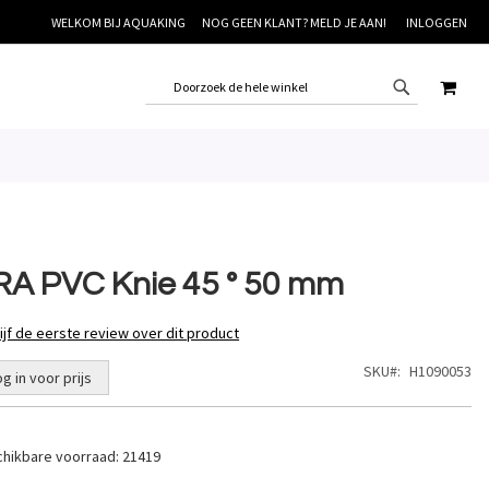
WELKOM BIJ AQUAKING
NOG GEEN KLANT? MELD JE AAN!
INLOGGEN
WINK
RA PVC Knie 45 ° 50 mm
ijf de eerste review over dit product
SKU
H1090053
og in voor prijs
hikbare voorraad:
21419