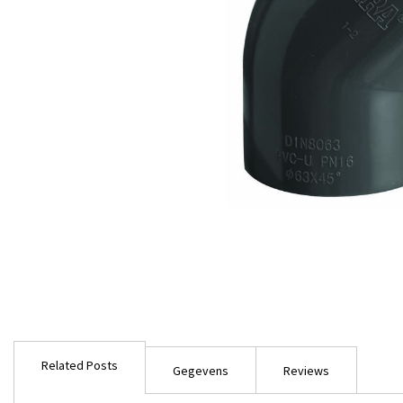
Ga
naar
Related Posts
het
Gegevens
Reviews
begin