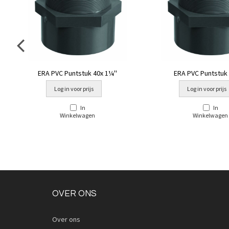
ERA PVC Puntstuk 40x 1¼''
ERA PVC Puntstuk 3
Log in voor prijs
Log in voor prijs
In
In
Winkelwagen
Winkelwagen
OVER ONS
Over ons