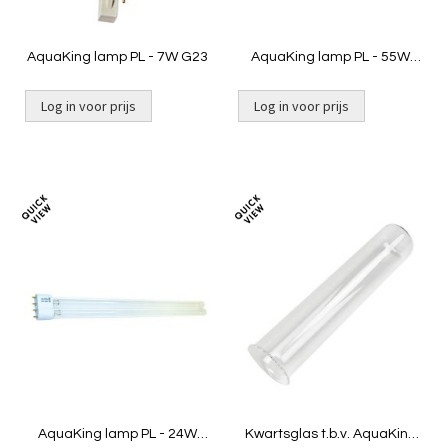
AquaKing lamp PL - 7W G23
AquaKing lamp PL - 55W
2G11
Log in voor prijs
Log in voor prijs
Toevoegen
Toevoeg
om
om
te
te
vergelijken
vergelij
AquaKing lamp PL - 24W
Kwartsglas t.b.v. AquaKing