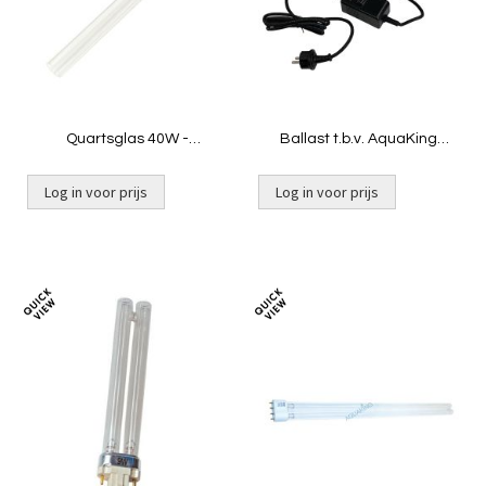
Quartsglas 40W -
Ballast t.b.v. AquaKing
Inbouwunit INOX
JUVC-PU-18 [1,15 kg]
Log in voor prijs
Log in voor prijs
Niet op voorraad
Niet op voorraad
Toevoegen
Toevoeg
om
om
te
te
vergelijken
vergelij