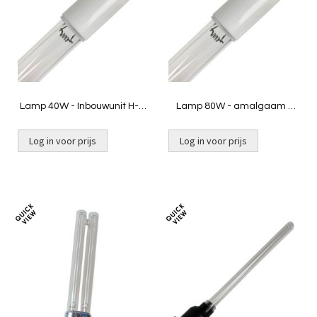
vergelijken
vergelij
Lamp 40W - Inbouwunit H-O
Lamp 80W - amalgaam -
/ INOX / Amalgaam
inbouwunit VG
Log in voor prijs
Log in voor prijs
Toevoegen
Toevoeg
om
om
te
te
vergelijken
vergelij