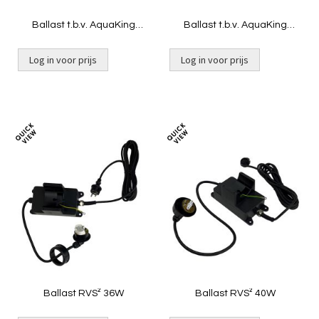
Ballast t.b.v. AquaKing
Ballast t.b.v. AquaKing
JUVC-CW-18 [1,15 kg]
JUVC-CW-55
Log in voor prijs
Log in voor prijs
Niet op voorraad
Toevoegen
Toevoeg
om
om
te
te
vergelijken
vergelij
Ballast RVS² 36W
Ballast RVS² 40W