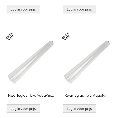
2G11
CW-18
Log in voor prijs
Log in voor prijs
Toevoegen
Toevoeg
om
om
te
te
vergelijken
vergelij
Kwartsglas t.b.v. AquaKing
Kwartsglas t.b.v. AquaKing
CW-55
CW-36
Log in voor prijs
Log in voor prijs