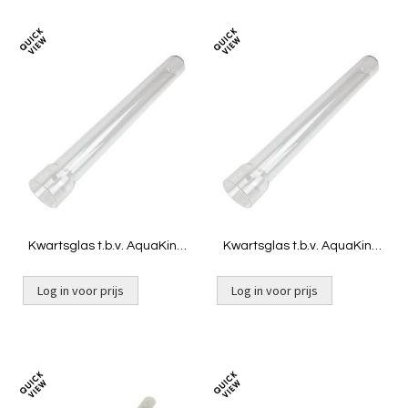
Toevoegen
Toevoeg
om
om
te
te
vergelijken
vergelij
Kwartsglas t.b.v. AquaKing
Kwartsglas t.b.v. AquaKing
PU-18
PU-36
Log in voor prijs
Log in voor prijs
Toevoegen
Toevoeg