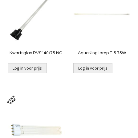
te
te
vergelijken
vergelij
Kwartsglas RVS² 40/75 NG
AquaKing lamp T-5 75W
Log in voor prijs
Log in voor prijs
Toevoegen
om
te
vergelijken