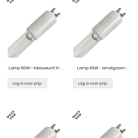
Toevoegen
Toevoeg
om
om
te
te
vergelijken
vergelij
Lamp 80W - Inbouwunit H-O
Lamp 40W - amalgaam-
/ INOX / Amalgaam
inbouwunit VG
Log in voor prijs
Log in voor prijs
Toevoegen
Toevoeg
om
om
te
te