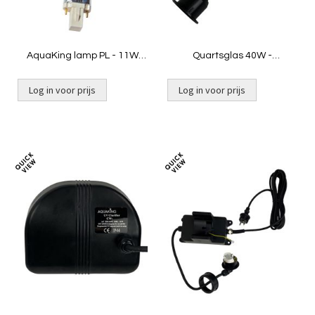
AquaKing lamp PL - 11W
Quartsglas 40W -
G23
Inbouwunit [oud model / H-
O]
Log in voor prijs
Log in voor prijs
Niet op voorraad
Toevoegen
Toevoeg
om
om
te
te
vergelijken
vergelij