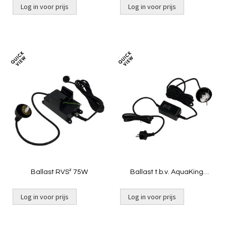
Log in voor prijs
Log in voor prijs
Toevoegen
Toevoeg
om
om
te
te
vergelijken
vergelij
Ballast RVS² 75W
Ballast t.b.v. AquaKing
JUVC-PU-36
Log in voor prijs
Log in voor prijs