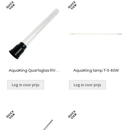
Toevoegen
Toevoeg
om
om
te
te
vergelijken
vergelij
AquaKing Quartsglas RVS²
AquaKing lamp T-5 40W
55 NG
Log in voor prijs
Log in voor prijs
Toevoegen
Toevoeg
om
om