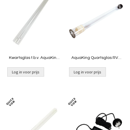
om
om
te
te
vergelijken
vergelij
Kwartsglas t.b.v. AquaKing
AquaKing Quartsglas RVS
PU-55
55 ECO
Log in voor prijs
Log in voor prijs
Toevoegen
Toevoeg
om
om
te
te
vergelijken
vergelij