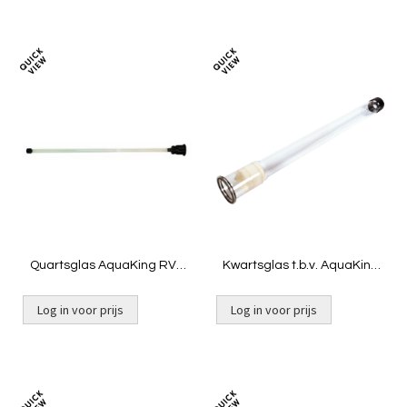
Toevoegen
Toevoeg
om
om
te
te
vergelijken
vergelij
Quartsglas AquaKing RVS
Kwartsglas t.b.v. AquaKing
75 UVc lamp
RVS 36
Log in voor prijs
Log in voor prijs