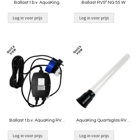
Ballast t.b.v. AquaKing
Ballast RVS² NG 55 W
JUVC-CW-36
Log in voor prijs
Log in voor prijs
Toevoegen
Toevoeg
om
om
te
te
vergelijken
vergelij
Ballast t.b.v. AquaKing RVS
AquaKing Quartsglas RVS²
36 [1,12kg]
36 NG
Log in voor prijs
Log in voor prijs