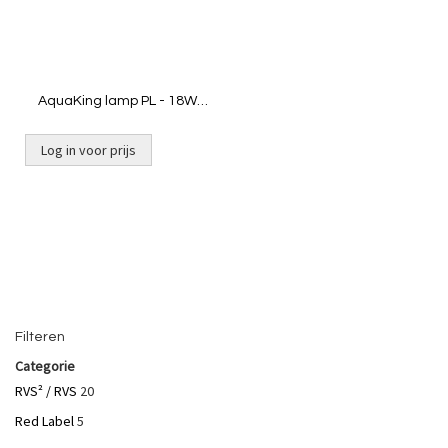
AquaKing lamp PL - 18W
2G11
Log in voor prijs
Filteren
Categorie
RVS² / RVS
20
Red Label
5