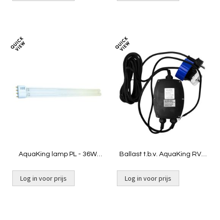
Toevoegen
Toevoeg
om
om
te
te
vergelijken
vergelij
AquaKing lamp PL - 36W
Ballast t.b.v. AquaKing RVS
2G11
55
Log in voor prijs
Log in voor prijs