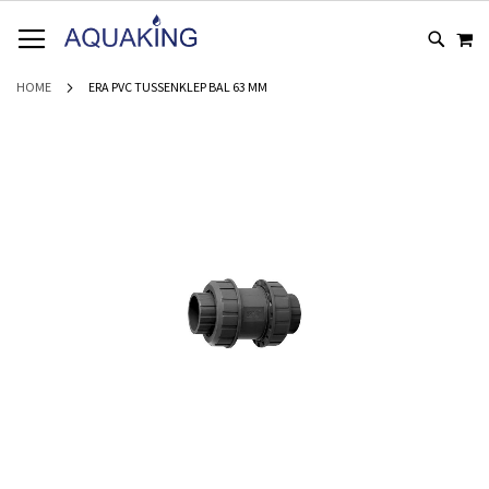
GA
WI
NAAR
DE
INHOUD
HOME
ERA PVC TUSSENKLEP BAL 63 MM
Ga
naar
het
einde
van
de
afbeeldingen-
gallerij