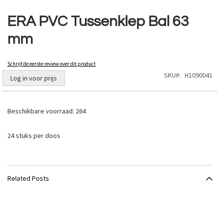
Ga
naar
ERA PVC Tussenklep Bal 63
het
mm
begin
van
de
Schrijf de eerste review over dit product
afbeeldingen-
SKU
H1090041
gallerij
Log in voor prijs
Beschikbare voorraad:
264
24 stuks per doos
Related Posts