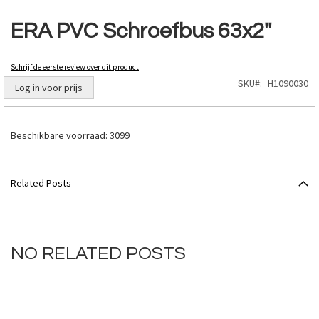
Ga
naar
ERA PVC Schroefbus 63x2''
het
begin
van
Schrijf de eerste review over dit product
de
SKU
H1090030
Log in voor prijs
afbeeldingen-
gallerij
Beschikbare voorraad:
3099
Related Posts
NO RELATED POSTS