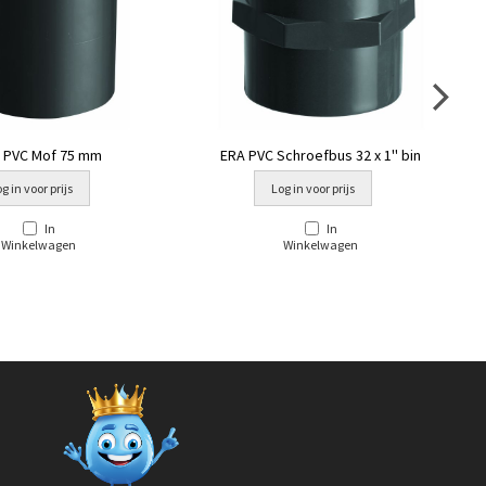
 PVC Mof 75 mm
ERA PVC Schroefbus 32 x 1'' bin
g in voor prijs
Log in voor prijs
In
In
Winkelwagen
Winkelwagen