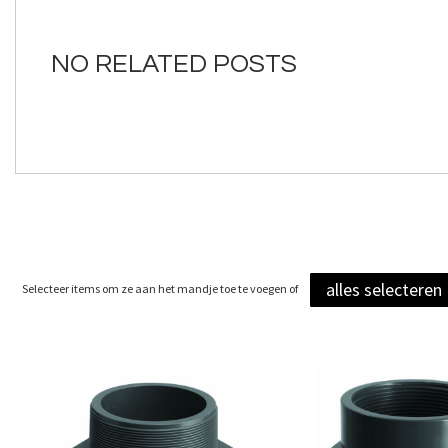
van
de
afbeeldingen-
NO RELATED POSTS
gallerij
alles selecteren
Selecteer items om ze aan het mandje toe te voegen of