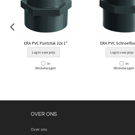
ERA PVC Puntstuk 32x 1''
ERA PVC Schroefbus
Log in voor prijs
Log in voor prijs
In
In
Winkelwagen
Winkelwagen
OVER ONS
Over ons