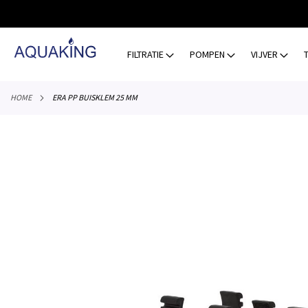
GA
NAAR
DE
INHOUD
FILTRATIE
POMPEN
VIJVER
HOME
ERA PP BUISKLEM 25 MM
Ga
naar
het
einde
van
de
afbeeldingen-
gallerij