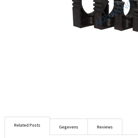
Ga
naar
Related Posts
het
Gegevens
Reviews
begin