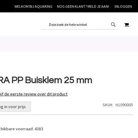
WELKOM BIJ AQUAKING
NOG GEEN KLANT? MELD JE AAN!
INLOGGEN
WINK
RA PP Buisklem 25 mm
ijf de eerste review over dit product
SKU
H1090005
og in voor prijs
hikbare voorraad:
4383