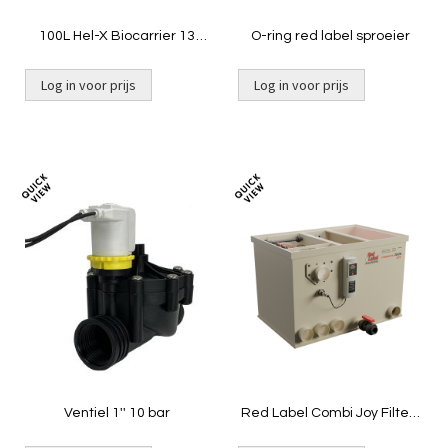
100L Hel-X Biocarrier 13
O-ring red label sproeier
mm|BASIC Combi 20/25
Log in voor prijs
Log in voor prijs
Toevoegen
Toevoeg
om
om
te
te
vergelijken
vergelij
Ventiel 1'' 10 bar
Red Label Combi Joy Filter |
Gravity ongevuld