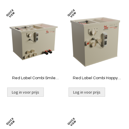
Toevoegen
Toevoeg
om
om
te
te
vergelijken
vergelij
Red Label Combi Smile
Red Label Combi Happy
Filter|Pomp
Filter - niet gevuld - Gravity
Log in voor prijs
Log in voor prijs