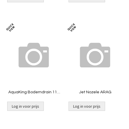
Toevoegen
Toevoeg
om
om
te
te
vergelijken
vergelij
AquaKing Bodemdrain 110
Jet Nozele ARAG
- zwart Ø300mm - Deksel -
Belucht
Log in voor prijs
Log in voor prijs