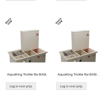
Toevoegen
Toevoeg
om
om
te
te
vergelijken
vergelij
AquaKing Trickle tbv BASIC
AquaKing Trickle tbv BASIC
Combi 25/30xl / Smile filter
Combi 25/30 XL / Smile -
Dripbox
Log in voor prijs
Log in voor prijs