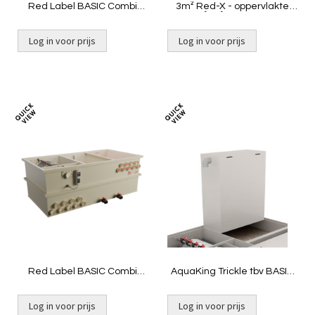
Red Label BASIC Combi
3m² Red-X - oppervlakte
80/100 XXL | Gravity niet
625 m²/m³ | BASIC Combi
gevuld
50/60 Plus LOW
Log in voor prijs
Log in voor prijs
Toevoegen
Toevoeg
om
om
te
te
vergelijken
vergelij
Red Label BASIC Combi
AquaKing Trickle tbv BASIC
80/100 XXL | Pomp niet
Combi 20/25
gevuld
Log in voor prijs
Log in voor prijs