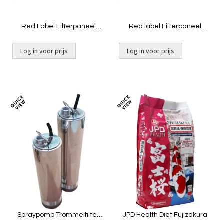
Red Label Filterpaneel
Red label Filterpaneel
114x40 Happy / Basic 2 /
114x40 Happy / Joy / Basic /
ED20 - 80µm
Inline 20/25- 120µm
Log in voor prijs
Log in voor prijs
Toevoegen
Toevoeg
om
om
te
te
vergelijken
vergelij
Spraypomp Trommelfilter
JPD Health Diet Fujizakura
zware uitvoering