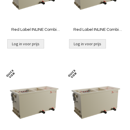
Red Label INLINE Combi
Red Label INLINE Combi
30/35 | Gravity niet gevuld
30/35 | Pomp niet gevuld
Log in voor prijs
Log in voor prijs
Toevoegen
Toevoeg
om
om
te
te
vergelijken
vergelij