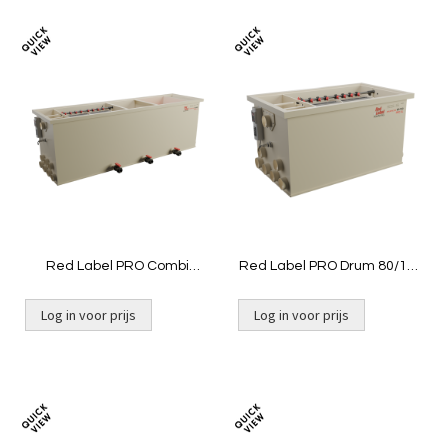
Toevoegen
Toevoeg
om
om
te
te
vergelijken
vergelij
Red Label PRO Combi
Red Label PRO Drum 80/100
80/100 XL
XL
Log in voor prijs
Log in voor prijs
Niet op voorraad
Niet op voorraad
Toevoegen
Toevoeg