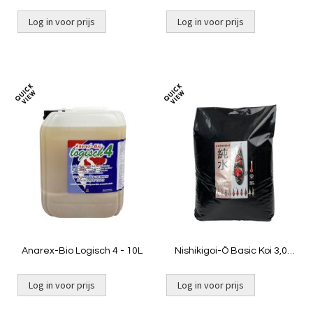
Log in voor prijs
Log in voor prijs
Toevoegen
Toevoeg
om
om
te
te
vergelijken
vergelij
Anarex-Bio Logisch 4 - 10L
Nishikigoi-Ô Basic Koi 3,0
mm - 15kg*
Log in voor prijs
Log in voor prijs