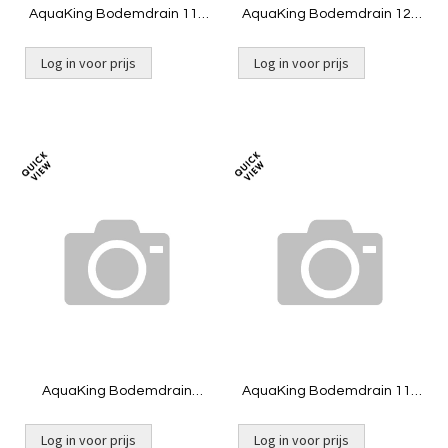
AquaKing Bodemdrain 110
AquaKing Bodemdrain 125
- zwart Ø400mm - Deksel -
- Zwart Ø400mm - Deksel -
Belucht
Belucht
Log in voor prijs
Log in voor prijs
Toevoegen
Toevoeg
om
om
te
te
vergelijken
vergelij
AquaKing Bodemdrain
AquaKing Bodemdrain 110
2x160 - zwart Ø400mm -
- zwart Ø300mm - Deksel
Deksel - Belucht
Log in voor prijs
Log in voor prijs