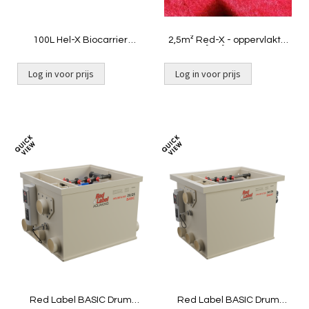
100L Hel-X Biocarrier
2,5m² Red-X - oppervlakte
13mm|Smile LOW
625 m²/m³ | Smile LOW
Log in voor prijs
Log in voor prijs
Toevoegen
Toevoeg
om
om
te
te
vergelijken
vergelij
Red Label BASIC Drum
Red Label BASIC Drum