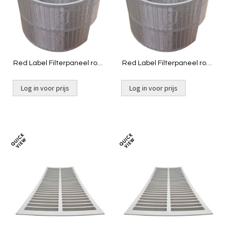
Red Label Filterpaneel rond
Red Label Filterpaneel rond
750x400mm - 75 µm
950x400mm - 120 µm
Log in voor prijs
Log in voor prijs
Toevoegen
Toevoeg
om
om
te
te
vergelijken
vergelij