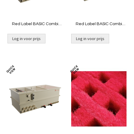
Red Label BASIC Combi
Red Label BASIC Combi
50/60 plus | Gravity niet
50/60 plus LOW | Gravity niet
gevuld
gevuld
Log in voor prijs
Log in voor prijs
Niet op voorraad
Toevoegen
Toevoeg
om
om
te
te
vergelijken
vergelij