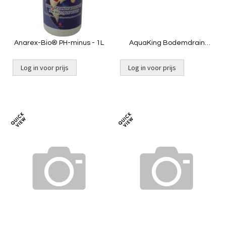
Anarex-Bio® PH-minus - 1L
AquaKing Bodemdrain
2x160 - zwart Ø400mm -
Rooster - Belucht
Log in voor prijs
Log in voor prijs
Toevoegen
Toevoeg
om
om
te
te
vergelijken
vergelij