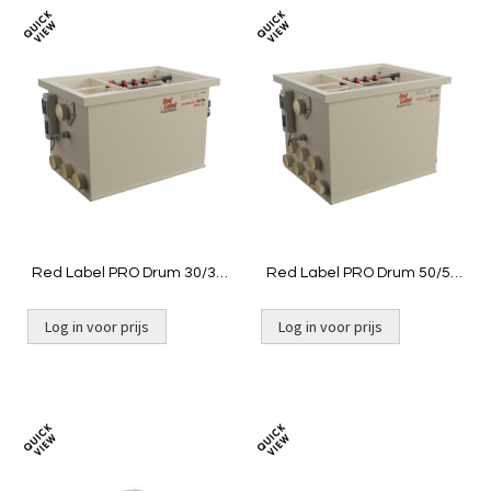
Toevoegen
Toevoeg
om
om
te
te
vergelijken
vergelij
Red Label PRO Drum 30/35
Red Label PRO Drum 50/55
XL
XL
Log in voor prijs
Log in voor prijs
Niet op voorraad
Niet op voorraad
Toevoegen
Toevoeg