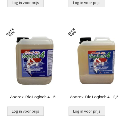
Log in voor prijs
Log in voor prijs
Toevoegen
Toevoeg
om
om
te
te
vergelijken
vergelij
Anarex-Bio Logisch 4 - 5L
Anarex-Bio Logisch 4 - 2,5L
Log in voor prijs
Log in voor prijs