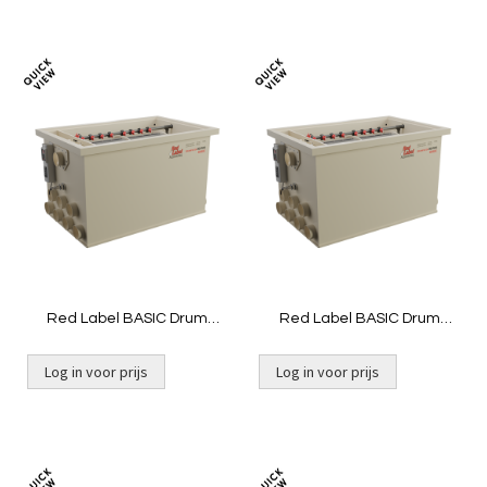
Toevoegen
Toevoeg
om
om
te
te
vergelijken
vergelij
Red Label BASIC Drum
Red Label BASIC Drum
80/100 | Pomp
80/100 | Gravity
Log in voor prijs
Log in voor prijs