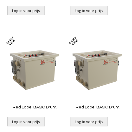
20/25 | Gravity
30/35 | Gravity
Log in voor prijs
Log in voor prijs
Toevoegen
Toevoeg
om
om
te
te
vergelijken
vergelij
Red Label BASIC Drum
Red Label BASIC Drum
50/55 | Gravity
30/35 | Pomp
Log in voor prijs
Log in voor prijs