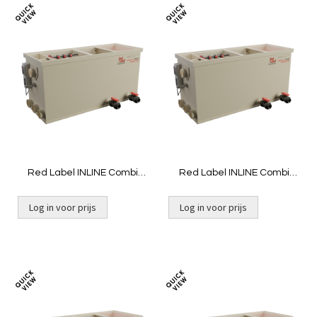
Toevoegen
Toevoeg
om
om
te
te
vergelijken
vergelij
Red Label INLINE Combi
Red Label INLINE Combi
20/25 LOW | Gravity niet
20/25 LOW | Pomp niet
gevuld
gevuld
Log in voor prijs
Log in voor prijs
Toevoegen
Toevoeg
om
om