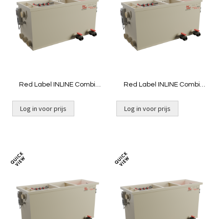
te
te
vergelijken
vergelij
Red Label INLINE Combi
Red Label INLINE Combi
30/35 LOW | Gravity niet
30/35 LOW | Pomp niet
gevuld
gevuld
Log in voor prijs
Log in voor prijs
Toevoegen
Toevoeg
om
om
te
te
vergelijken
vergelij