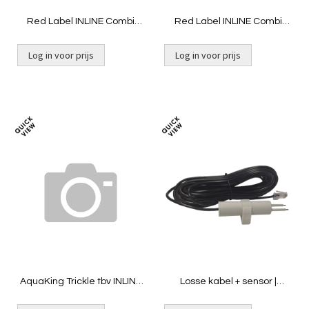
Red Label INLINE Combi
Red Label INLINE Combi
50/55 | Gravity niet gevuld
50/55 | Pomp niet gevuld
Log in voor prijs
Log in voor prijs
Toevoegen
Toevoeg
om
om
te
te
vergelijken
vergelij
AquaKing Trickle tbv INLINE
Losse kabel + sensor |
Combi 30/35 LOW
Bijvulsysteem