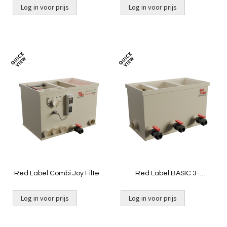
Log in voor prijs
Log in voor prijs
Toevoegen
Toevoeg
om
om
te
te
vergelijken
vergelij
Red Label Combi Joy Filter |
Red Label BASIC 3-
Pomp ongevuld
kamerfilter
Log in voor prijs
Log in voor prijs