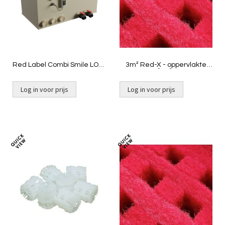
Red Label Combi Smile LOW
3m² Red-X - oppervlakte
Filter - niet gevuld - Pomp
625 m²/m³ | Smile
Log in voor prijs
Log in voor prijs
Toevoegen
Toevoeg
om
om
te
te
vergelijken
vergelij