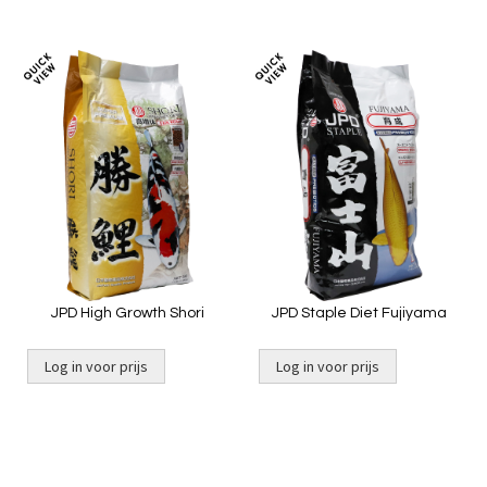
Toevoegen
Toevoeg
om
om
te
te
vergelijken
vergelij
JPD High Growth Shori
JPD Staple Diet Fujiyama
Log in voor prijs
Log in voor prijs