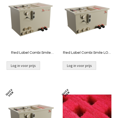
Toevoegen
Toevoeg
om
om
te
te
vergelijken
vergelij
Red Label Combi Smile
Red Label Combi Smile LOW
Filter|Gravity
Filter - niet gevuld - Gravity
Log in voor prijs
Log in voor prijs
Toevoegen
Toevoeg
om
om
te
te
vergelijken
vergelij