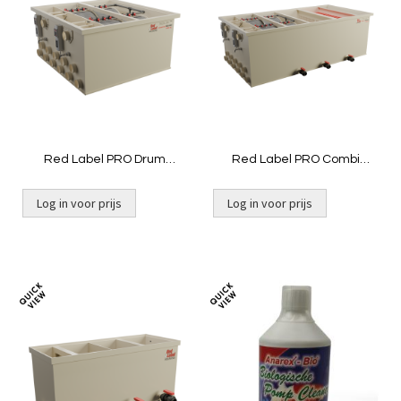
om
om
te
te
vergelijken
vergelij
Red Label PRO Drum
Red Label PRO Combi
100/200 XL
100/200 XL
Log in voor prijs
Log in voor prijs
Niet op voorraad
Niet op voorraad
Toevoegen
Toevoeg
om
om
te
te
vergelijken
vergelij