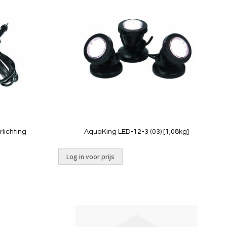
om
om
te
te
vergelijken
vergelij
Quickview
rlichting
AquaKing LED-12-3 (03) [1,08kg]
Log in voor prijs
Toevoegen
Toevoeg
om
om