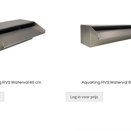
Toevoegen
om
te
vergelijken
Quickview
Quickview
g RVS Waterval 40 cm
AquaKing RVS Waterval 
Log in voor prijs
Toevoegen