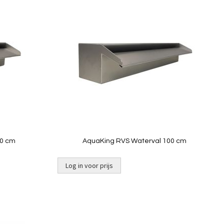
Toevoegen
Toevoeg
om
om
te
te
vergelijken
vergelij
Quickview
80 cm
AquaKing RVS Waterval 100 cm
Log in voor prijs
Toevoegen
Toevoeg