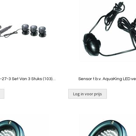
om
te
vergelijken
Quickview
Quickview
27-3 Set Van 3 Stuks (103)
Sensor t.b.v. AquaKing LED ve
[2,16kg]
Log in voor prijs
Toevoegen
om