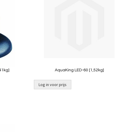
te
te
vergelijken
vergelij
Quickview
41kg]
AquaKing LED-60 [1,52kg]
Log in voor prijs
Niet op
voorraad
Toevoegen
Toevoeg
om
om
te
te