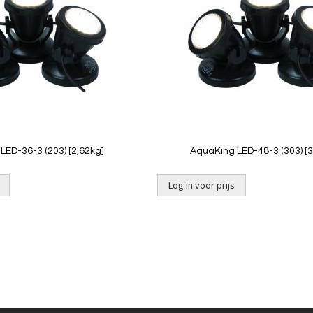
vergelijken
Quickview
Quickview
LED-36-3 (203) [2,62kg]
AquaKing LED-48-3 (303) [3
Log in voor prijs