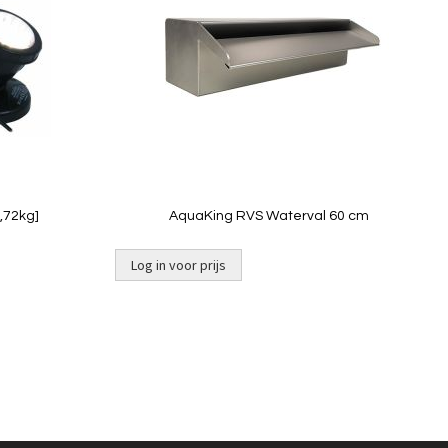
vergelijken
vergelij
Quickview
,72kg]
AquaKing RVS Waterval 60 cm
Log in voor prijs
Niet op
voorraad