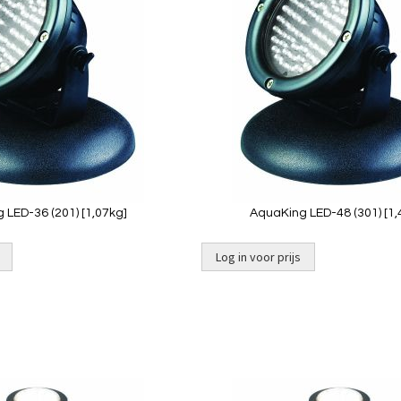
te
vergelijken
Quickview
Quickview
 LED-36 (201) [1,07kg]
AquaKing LED-48 (301) [1,
Log in voor prijs
Toevoegen
om
te