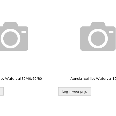
Toevoegen
om
te
vergelijken
 tbv Waterval 30/40/60/80
Aansluitset tbv Waterval 1
Log in voor prijs