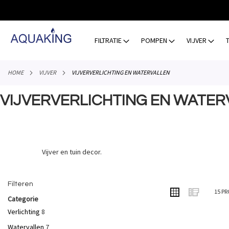
GA
NAAR
DE
INHOUD
FILTRATIE
POMPEN
VIJVER
HOME
VIJVER
VIJVERVERLICHTING EN WATERVALLEN
VIJVERVERLICHTING EN WATER
Vijver en tuin decor.
Filteren
TONEN
Foto-
Lijst
15
PR
ALS
Categorie
tabel
Verlichting
8
Watervallen
7