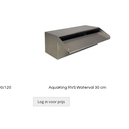
Toevoegen
Toevoeg
om
om
te
te
vergelijken
vergelij
00/120
AquaKing RVS Waterval 30 cm
Log in voor prijs