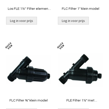
Los FLE 1½'' Filter element
FLC Filter 1" klein model
geel + o-ring
Log in voor prijs
Log in voor prijs
Toevoegen
Toevoeg
om
om
te
te
vergelijken
vergelij
FLC Filter ¾" klein model
FLE Filter 1½" met
aftapkraantje