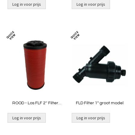
Log in voor prijs
Log in voor prijs
Toevoegen
Toevoeg
om
om
te
te
vergelijken
vergelij
ROOD - Los FLF 2'' Filter
FLD Filter 1" groot model
element
Log in voor prijs
Log in voor prijs