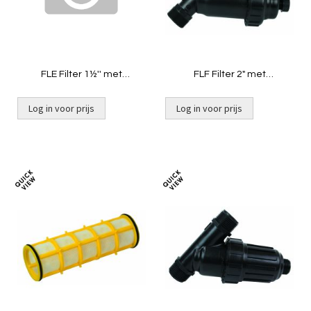
FLE Filter 1½'' met
FLF Filter 2" met
aftapkraantje verlopend op
aftapkraantje polyester
PVC 40
Log in voor prijs
Log in voor prijs
Toevoegen
Toevoeg
om
om
te
te
vergelijken
vergelij