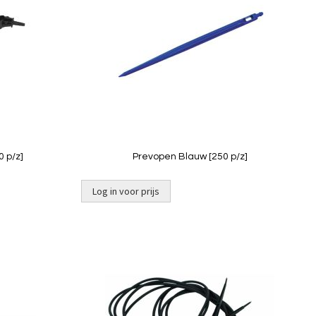
vergelijken
vergelij
 p/z]
Prevopen Blauw [250 p/z]
Log in voor prijs
Toevoegen
Toevoeg
om
om
te
te
vergelijken
vergelij