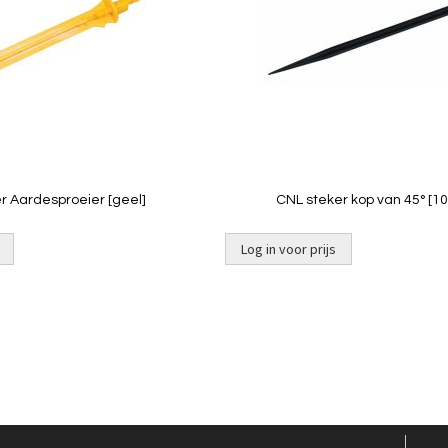
Quickview
Quickview
er Aardesproeier [geel]
CNL steker kop van 45° [10
Log in voor prijs