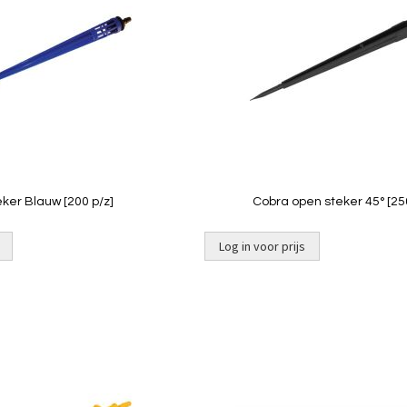
vergelijken
eker Blauw [200 p/z]
Cobra open steker 45° [250
Log in voor prijs
Toevoegen
om
te
vergelijken