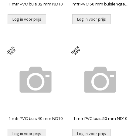
1 mtr PVC buis 32 mm ND10
mtr PVC 50 mm buislengte 5
mtr ND10
Log in voor prijs
Log in voor prijs
Niet op voorraad
Niet op voorraad
Toevoegen
Toevoeg
om
om
te
te
vergelijken
vergelij
1 mtr PVC buis 40 mm ND10
1 mtr PVC buis 50 mm ND10
Log in voor prijs
Log in voor prijs