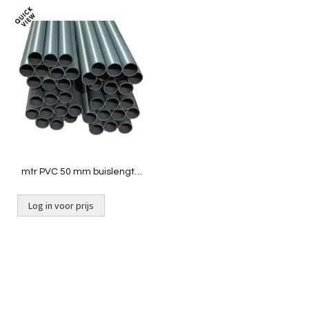
Toevoegen
om
te
vergelijken
mtr PVC 50 mm buislengte
2,5 mtr ND10
Log in voor prijs