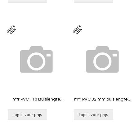
Niet op voorraad
Toevoegen
Toevoeg
om
om
te
te
vergelijken
vergelij
mtr PVC 110 Buislengte
mtr PVC 32 mm buislengte 5
5mtr Klasse 7,5
mtr ND10
Log in voor prijs
Log in voor prijs