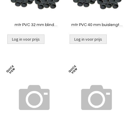
mtr PVC 32 mm blind
mtr PVC 40 mm buislengte
buislengte 2,5 mtr [ND10]
2,5 mtr ND10
Log in voor prijs
Log in voor prijs
Toevoegen
Toevoeg
om
om
te
te
vergelijken
vergelij