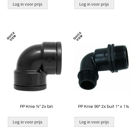
Log in voor prijs
Log in voor prijs
Toevoegen
Toevoeg
om
om
te
te
vergelijken
vergelij
PP Knie ½" 2x bin
PP Knie 90º 2x buit 1" x 1¼
Log in voor prijs
Log in voor prijs