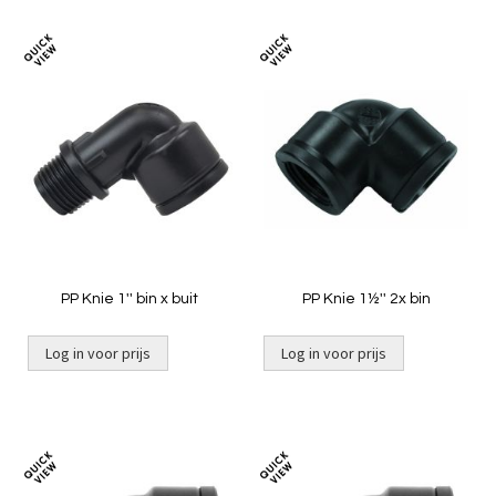
Toevoegen
Toevoeg
om
om
te
te
vergelijken
vergelij
PP Knie 1'' bin x buit
PP Knie 1½'' 2x bin
Log in voor prijs
Log in voor prijs
Toevoegen
Toevoeg