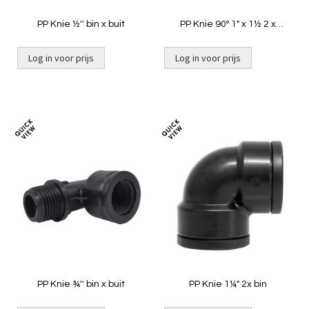
PP Knie ½'' bin x buit
PP Knie 90º 1" x 1½ 2 x
buitendraad
Log in voor prijs
Log in voor prijs
Toevoegen
Toevoeg
om
om
te
te
vergelijken
vergelij
PP Knie ¾'' bin x buit
PP Knie 1¼" 2x bin