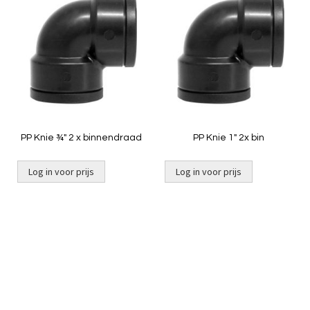
om
om
te
te
vergelijken
vergelij
PP Knie ¾" 2 x binnendraad
PP Knie 1" 2x bin
Log in voor prijs
Log in voor prijs