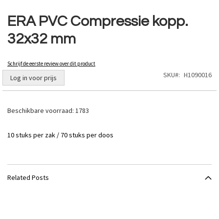
Ga
naar
ERA PVC Compressie kopp.
het
32x32 mm
begin
van
de
Schrijf de eerste review over dit product
afbeeldingen-
SKU
H1090016
gallerij
Log in voor prijs
Beschikbare voorraad:
1783
10 stuks per zak / 70 stuks per doos
Related Posts