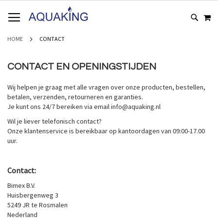
GA
WI
NAAR
DE
INHOUD
HOME
CONTACT
CONTACT EN OPENINGSTIJDEN
Wij helpen je graag met alle vragen over onze producten, bestellen,
betalen, verzenden, retourneren en garanties.
Je kunt ons 24/7 bereiken via email info@aquaking.nl
Wil je liever telefonisch contact?
Onze klantenservice is bereikbaar op kantoordagen van 09:00-17.00
uur.
Contact:
Bimex B.V.
Huisbergenweg 3
5249 JR te Rosmalen
Nederland