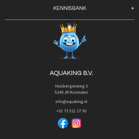
Klantenservice
KENNISBANK
Openingstijden
Contact
Blog
Privacy Policy
Advies
Red Label Filter Series
Veilig betalen met:
Nishikigoi-Ô
JPD Japan Pet Design
Downloads
AQUAKING B.V.
Huisbergenweg 3
5249 JR Rosmalen
info@aquaking.nl
+31 73 521 27 30