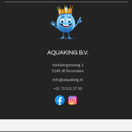
Contact
Blog
Privacy Policy
Advies
Red Label Filter Series
Veilig betalen met:
Nishikigoi-Ô
JPD Japan Pet Design
Downloads
AQUAKING B.V.
Huisbergenweg 3
5249 JR Rosmalen
info@aquaking.nl
+31 73 521 27 30