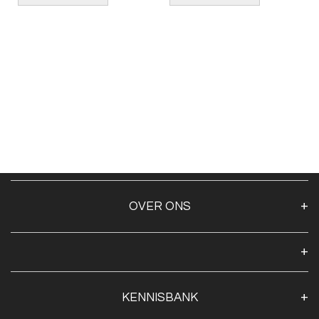
OVER ONS
Over ons
Algemene voorwaarden
Klantenservice
KENNISBANK
Openingstijden