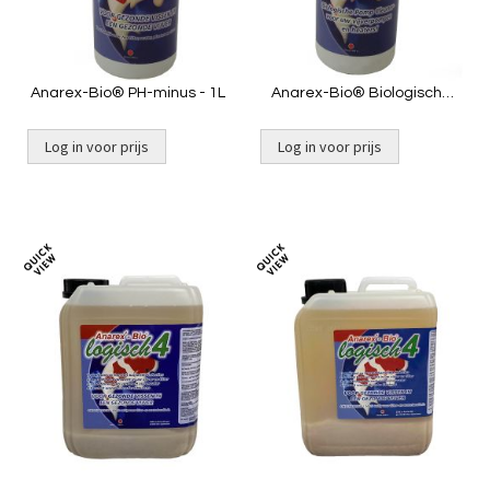
Anarex-Bio® PH-minus - 1L
Anarex-Bio® Biologische
Pomp Cleaner- 1L
Log in voor prijs
Log in voor prijs
Toevoegen
Toevoeg
om
om
te
te
vergelijken
vergelij