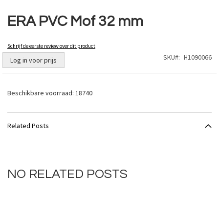
Ga
naar
ERA PVC Mof 32 mm
het
begin
van
Schrijf de eerste review over dit product
de
SKU
H1090066
Log in voor prijs
afbeeldingen-
gallerij
Beschikbare voorraad:
18740
Related Posts
NO RELATED POSTS