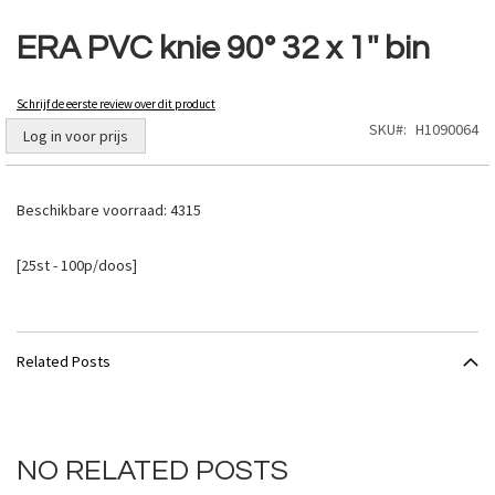
Ga
naar
ERA PVC knie 90° 32 x 1'' bin
het
begin
van
Schrijf de eerste review over dit product
de
SKU
H1090064
Log in voor prijs
afbeeldingen-
gallerij
Beschikbare voorraad:
4315
[25st - 100p/doos]
Related Posts
NO RELATED POSTS