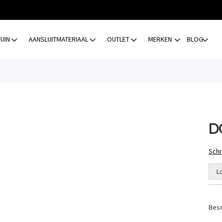
TUIN
AANSLUITMATERIAAL
OUTLET
MERKEN
BLOG
D
Schr
L
Besc