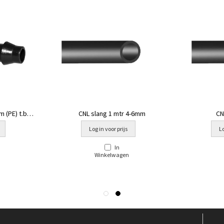
 (PE) t.b.v.
CNL slang 1 mtr 4-6mm
CN
]
Log in voor prijs
Lo
In
Winkelwagen