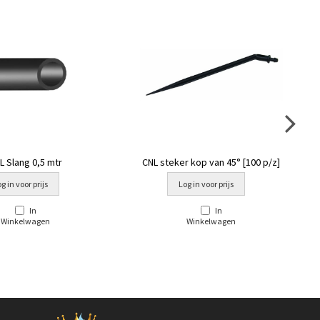
L Slang 0,5 mtr
CNL steker kop van 45° [100 p/z]
g in voor prijs
Log in voor prijs
In
In
Winkelwagen
Winkelwagen