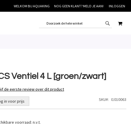
WELKOM BIJ AQUAKING
NOG GEEN KLANT? MELD JE AAN!
INLOGGEN
WINK
CS Ventiel 4 L [groen/zwart]
ijf de eerste review over dit product
SKU
I1010063
og in voor prijs
hikbare voorraad:
n.v.t.