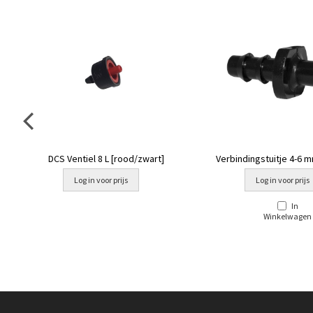
DCS Ventiel 8 L [rood/zwart]
Verbindingstuitje 4-6 mm
CNL [PE D5.25
Log in voor prijs
Log in voor prijs
In
Winkelwagen