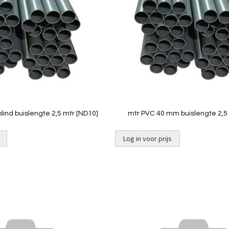
vergelijken
ind buislengte 2,5 mtr [ND10]
mtr PVC 40 mm buislengte 2,5
Log in voor prijs
Toevoegen
om
te
vergelijken