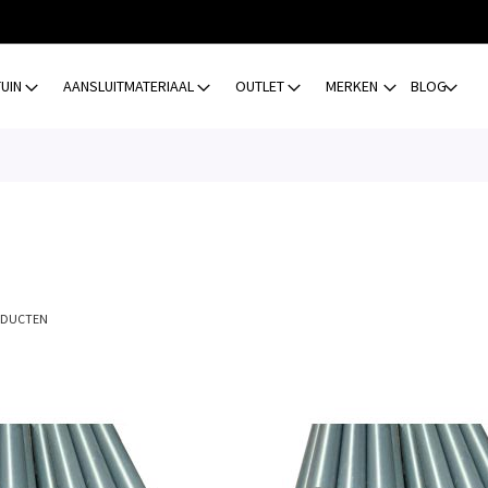
TUIN
AANSLUITMATERIAAL
OUTLET
MERKEN
BLOG
DUCTEN
Toevoegen
om
te