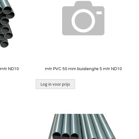
vergelijken
vergelij
 mtr ND10
mtr PVC 50 mm buislengte 5 mtr ND10
Log in voor prijs
Niet op
voorraad
Toevoegen
Toevoeg
om
om
te
te
vergelijken
vergelij