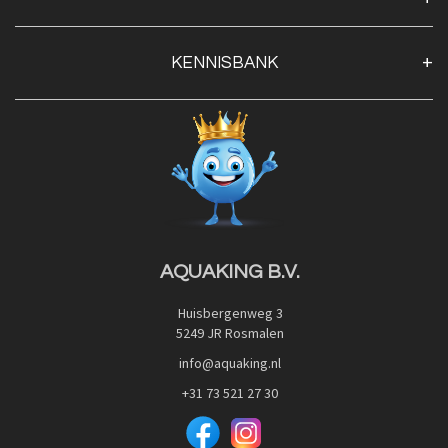
Algemene voorwaarden
Klantenservice
KENNISBANK
Openingstijden
Contact
Blog
Privacy Policy
Advies
Red Label Filter Series
Veilig betalen met:
Nishikigoi-Ô
JPD Japan Pet Design
Downloads
AQUAKING B.V.
Huisbergenweg 3
5249 JR Rosmalen
info@aquaking.nl
+31 73 521 27 30