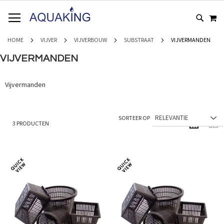
GA
WI
NAAR
DE
INHOUD
HOME
VIJVER
VIJVERBOUW
SUBSTRAAT
VIJVERMANDEN
VIJVERMANDEN
Vijvermanden
SORTEER OP
3
PRODUCTEN
TONEN ALS
Foto-
Lijs
tabel
Toevoegen
Toevoeg
om
om
te
te
vergelijken
vergelij