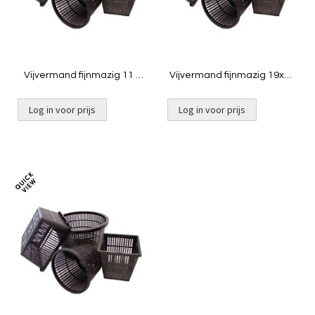
Vijvermand fijnmazig 11 x
Vijvermand fijnmazig 19x19
11 cm
cm
Log in voor prijs
Log in voor prijs
Niet op voorraad
Toevoegen
om
te
vergelijken