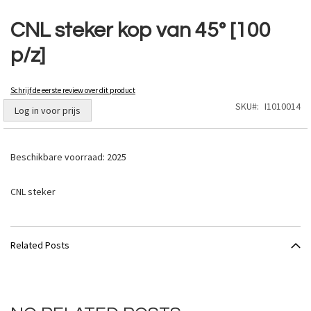
Ga
naar
CNL steker kop van 45° [100
het
p/z]
begin
van
de
Schrijf de eerste review over dit product
afbeeldingen-
SKU
I1010014
gallerij
Log in voor prijs
Beschikbare voorraad:
2025
CNL steker
Related Posts