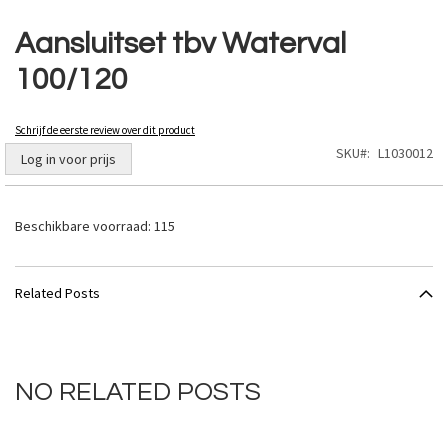
Ga
naar
Aansluitset tbv Waterval
het
100/120
begin
van
de
Schrijf de eerste review over dit product
afbeeldingen-
SKU
L1030012
gallerij
Log in voor prijs
Beschikbare voorraad:
115
Related Posts
NO RELATED POSTS