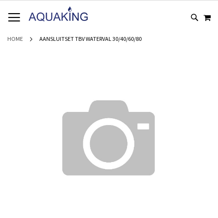
GA
WI
NAAR
DE
INHOUD
HOME
AANSLUITSET TBV WATERVAL 30/40/60/80
Ga
naar
het
einde
van
de
afbeeldingen-
gallerij