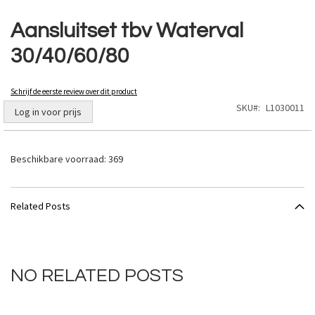
Ga
naar
Aansluitset tbv Waterval
het
30/40/60/80
begin
van
de
Schrijf de eerste review over dit product
afbeeldingen-
SKU
L1030011
gallerij
Log in voor prijs
Beschikbare voorraad:
369
Related Posts
NO RELATED POSTS