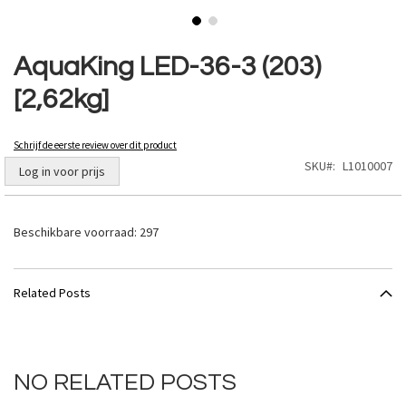
Ga
naar
AquaKing LED-36-3 (203)
het
[2,62kg]
begin
van
de
Schrijf de eerste review over dit product
afbeeldingen-
SKU
L1010007
gallerij
Log in voor prijs
Beschikbare voorraad:
297
Related Posts
NO RELATED POSTS