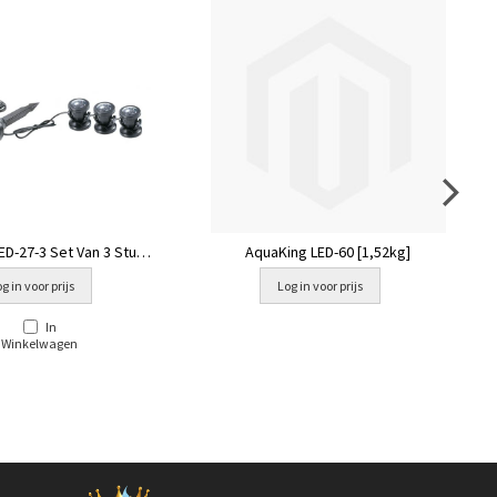
ED-27-3 Set Van 3 Stuks
AquaKing LED-60 [1,52kg]
(103) [2,16kg]
g in voor prijs
Log in voor prijs
In
Winkelwagen