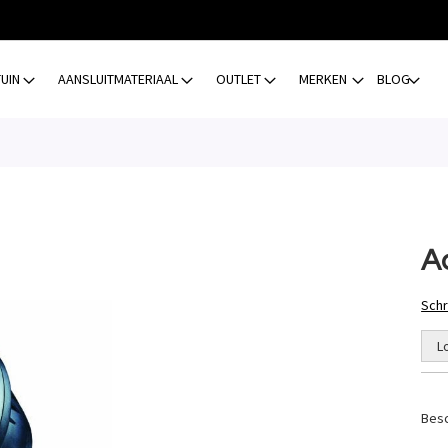
TUIN
AANSLUITMATERIAAL
OUTLET
MERKEN
BLOG
A
Schr
L
Besc