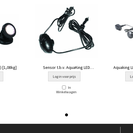
) [1,08kg]
Sensor t.b.v. AquaKing LED
Aquaking L
verlichting
Log in voor prijs
Lo
In
Winkelwagen