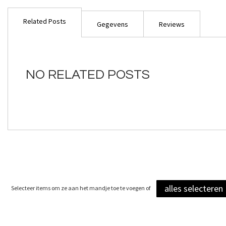
Ga
naar
Related Posts
het
Gegevens
Reviews
begin
van
de
afbeeldingen-
NO RELATED POSTS
gallerij
alles selecteren
Selecteer items om ze aan het mandje toe te voegen of