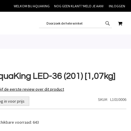
WELKOM BIJ AQUAKING
NOG GEEN KLANT? MELD JE AAN!
INLOGGEN
WINK
quaKing LED-36 (201) [1,07kg]
ijf de eerste review over dit product
SKU
L1010006
og in voor prijs
hikbare voorraad:
643