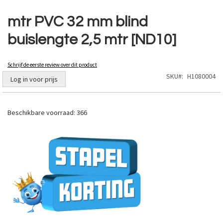
Ga
naar
mtr PVC 32 mm blind
het
buislengte 2,5 mtr [ND10]
begin
van
de
Schrijf de eerste review over dit product
afbeeldingen-
SKU
H1080004
gallerij
Log in voor prijs
Beschikbare voorraad:
366