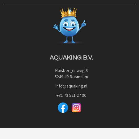
Contact
Blog
Privacy Policy
Advies
Red Label Filter Series
Veilig betalen met:
Nishikigoi-Ô
JPD Japan Pet Design
Downloads
AQUAKING B.V.
Huisbergenweg 3
5249 JR Rosmalen
info@aquaking.nl
+31 73 521 27 30