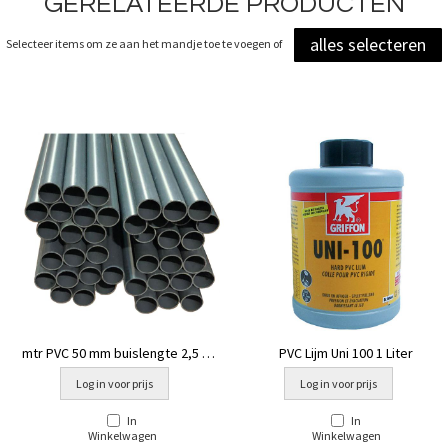
GERELATEERDE PRODUCTEN
alles selecteren
Selecteer items om ze aan het mandje toe te voegen of
mtr PVC 50 mm buislengte 2,5 mtr
PVC Lijm Uni 100 1 Liter
ND10
Log in voor prijs
Log in voor prijs
In
In
Winkelwagen
Winkelwagen