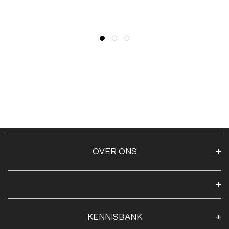
OVER ONS
Over ons
Algemene voorwaarden
Klantenservice
KENNISBANK
Openingstijden