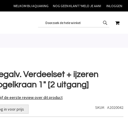
WELKOM BIJ AQUAKING
NOG GEEN KLANT? MELD JE AAN!
INLOGGEN
WINK
galv. Verdeelset + ijzeren
ogelkraan 1" [2 uitgang]
ijf de eerste review over dit product
SKU
A2020042
og in voor prijs