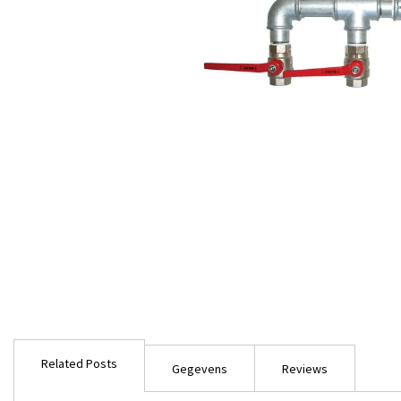
Ga
naar
Related Posts
het
Gegevens
Reviews
begin