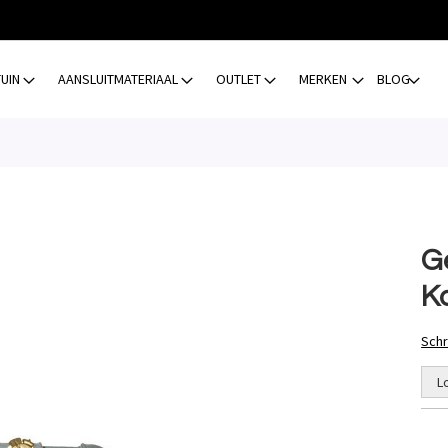
TUIN
AANSLUITMATERIAAL
OUTLET
MERKEN
BLOG
Ge
K
Schr
L