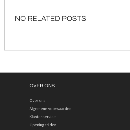
van
de
afbeeldingen-
NO RELATED POSTS
gallerij
OVER ONS
Over ons
Algemene voorwaarden
Klantenservice
Openingstijden