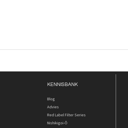
KENNISBANK
Blog
Advies
Red Label Filter Series
Nishikigoi-Ô