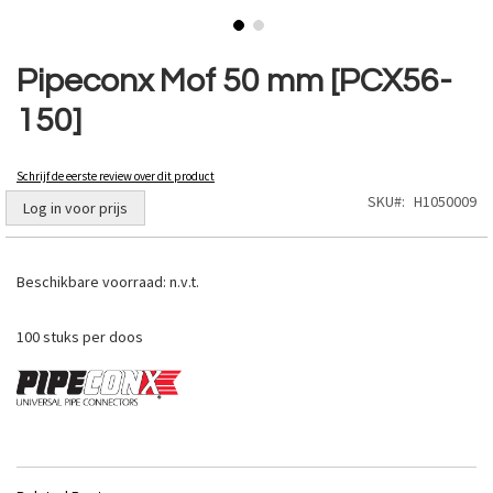
Ga
naar
Pipeconx Mof 50 mm [PCX56-
het
150]
begin
van
de
Schrijf de eerste review over dit product
afbeeldingen-
SKU
H1050009
gallerij
Log in voor prijs
Beschikbare voorraad:
n.v.t.
100 stuks per doos