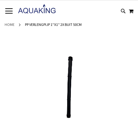
GA
WI
NAAR
DE
INHOUD
HOME
PP VERLENGPIJP 1''X1'' 2X BUIT 50CM
Ga
naar
het
einde
van
de
afbeeldingen-
gallerij