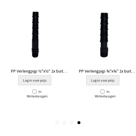
PP Verlengpijp ½''x½'' 2x buit
PP Verlengpijp ¾''x¾'' 2x buit
15cm
20cm
Log in voor prijs
Log in voor prijs
In
In
Winkelwagen
Winkelwagen