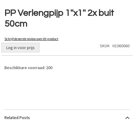
Ga
naar
PP Verlengpijp 1''x1'' 2x buit
het
50cm
begin
van
de
Schrijf de eerste review over dit product
afbeeldingen-
SKU
H1060060
gallerij
Log in voor prijs
Beschikbare voorraad:
200
Related Posts