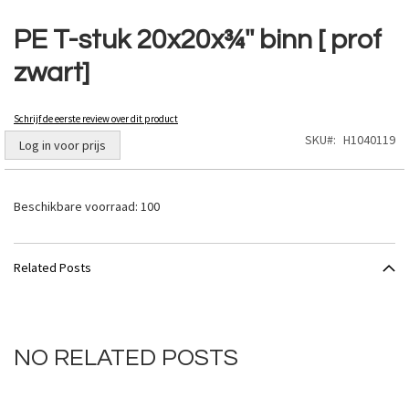
Ga
naar
PE T-stuk 20x20x¾'' binn [ prof
het
zwart]
begin
van
de
Schrijf de eerste review over dit product
afbeeldingen-
SKU
H1040119
gallerij
Log in voor prijs
Beschikbare voorraad:
100
Related Posts
NO RELATED POSTS