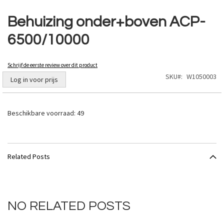
Ga
naar
Behuizing onder+boven ACP-
het
6500/10000
begin
van
de
Schrijf de eerste review over dit product
afbeeldingen-
SKU
W1050003
gallerij
Log in voor prijs
Beschikbare voorraad:
49
Related Posts
NO RELATED POSTS