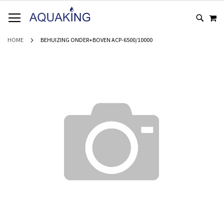
GA
WI
NAAR
DE
INHOUD
HOME
BEHUIZING ONDER+BOVEN ACP-6500/10000
Ga
naar
het
einde
van
de
afbeeldingen-
gallerij