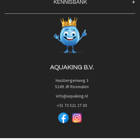
KENNISBANK
Openingstijden
Contact
Blog
Privacy Policy
Advies
Red Label Filter Series
Veilig betalen met:
Nishikigoi-Ô
JPD Japan Pet Design
Downloads
AQUAKING B.V.
Huisbergenweg 3
5249 JR Rosmalen
info@aquaking.nl
+31 73 521 27 30