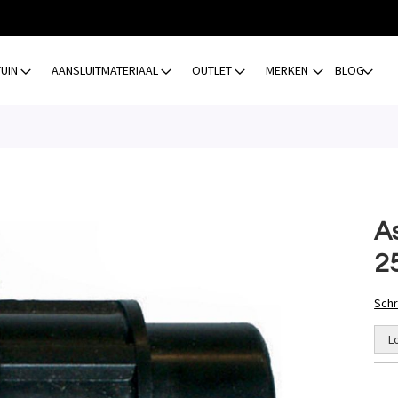
TUIN
AANSLUITMATERIAAL
OUTLET
MERKEN
BLOG
A
2
Schr
L