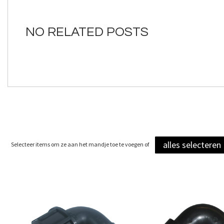
van
de
afbeeldingen-
NO RELATED POSTS
gallerij
alles selecteren
Selecteer items om ze aan het mandje toe te voegen of