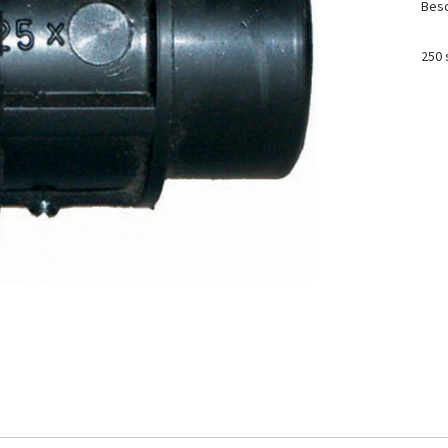
Besc
250 