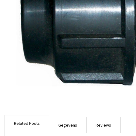
Ga
naar
Related Posts
het
Gegevens
Reviews
begin