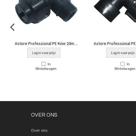
Astore Professional PE Knie 20mm
Astore Professional P
x ½" buitendraad
x ¾" binnendr
Log in voor prijs
Log in voor prijs
In
In
Winkelwagen
Winkelwagen
OVER ONS
Over ons