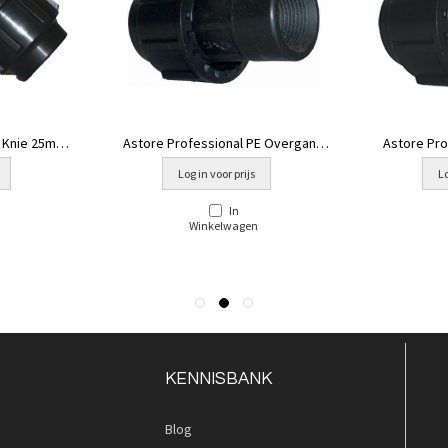
E Knie 25mm
Astore Professional PE Overgang
Astore Pr
aad
25mm x 1" binnendraad
Log in voor prijs
Lo
In
Winkelwagen
KENNISBANK
Blog