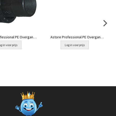
ofessional PE Overgang
Astore Professional PE Overgang
25mm x ½" binnendraad
25mm x ¾" binnendraad
g in voor prijs
Log in voor prijs