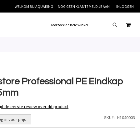
WELKOM BIJ AQUAKING
NOG GEEN KLANT? MELD JE AAN!
INLOGGEN
WINK
store Professional PE Eindkap
5mm
ijf de eerste review over dit product
SKU
H1040003
og in voor prijs