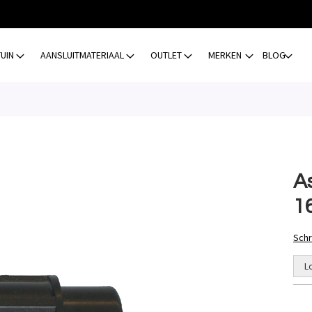
TUIN
AANSLUITMATERIAAL
OUTLET
MERKEN
BLOG
A
1
Schr
L