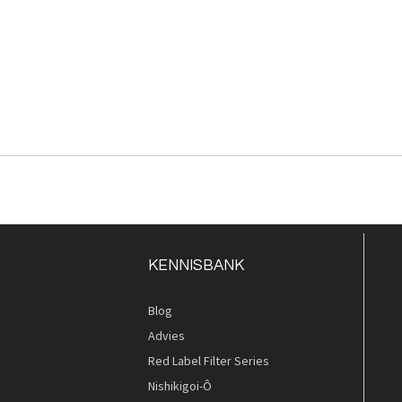
KENNISBANK
Blog
Advies
Red Label Filter Series
Nishikigoi-Ô