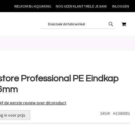
WELKOM BIJ AQUAKING
NOG GEEN KLANT? MELD JE AAN!
INLOGGEN
WINK
store Professional PE Eindkap
6mm
ijf de eerste review over dit product
SKU
H1040001
og in voor prijs