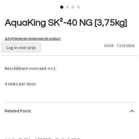
Ga
naar
AquaKing SK²-40 NG [3,75kg]
het
begin
van
Schrijf de eerste review over dit product
de
SKU
F1010004
Log in voor prijs
afbeeldingen-
gallerij
Beschikbare voorraad:
n.v.t.
4 stuks per doos
Related Posts