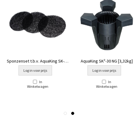
Sponzenset t.b.v. AquaKing SK-30
AquaKing SK²-30 NG [3,32kg]
[3 stuks]
Log in voor prijs
Log in voor prijs
In
In
Winkelwagen
Winkelwagen