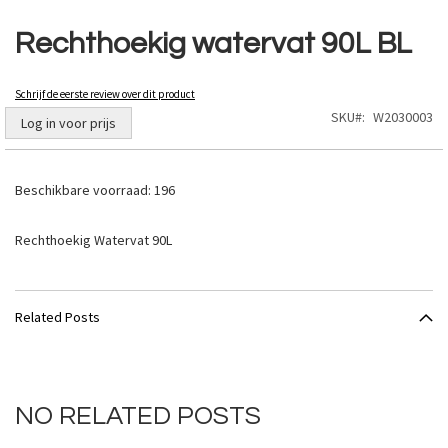
Ga
naar
Rechthoekig watervat 90L BL
het
begin
van
Schrijf de eerste review over dit product
de
SKU
W2030003
Log in voor prijs
afbeeldingen-
gallerij
Beschikbare voorraad:
196
Rechthoekig Watervat 90L
Related Posts
NO RELATED POSTS