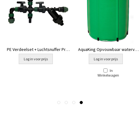
PE Verdeelset + Luchtsnuffer Prof
AquaKing Opvouwbaar watervat
Groen [watervat hoger]
380L
Log in voor prijs
Log in voor prijs
In
Winkelwagen