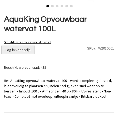
Ga
naar
AquaKing Opvouwbaar
het
watervat 100L
begin
van
de
Schrijf de eerste review over dit product
afbeeldingen-
SKU
W2010001
gallerij
Log in voor prijs
Beschikbare voorraad:
438
Het AquaKing opvouwbaar watervat 100 L wordt compleet geleverd,
is eenvoudig te plaatsen en, indien nodig, even snel weer op te
bergen. • Inhoud: 100 L • Afmetingen: 40 D x 80 H • UV-resistent • Non-
toxic • Compleet met overloop, uitloopkraantje • Ritsbare deksel