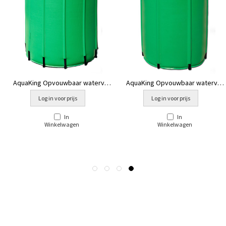
AquaKing Opvouwbaar watervat
AquaKing Opvouwbaar watervat
750L
380L
Log in voor prijs
Log in voor prijs
In
In
Winkelwagen
Winkelwagen