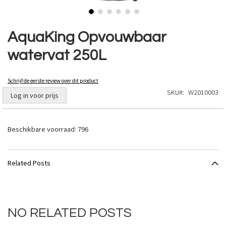
Ga
naar
AquaKing Opvouwbaar
het
watervat 250L
begin
van
de
Schrijf de eerste review over dit product
afbeeldingen-
SKU
W2010003
gallerij
Log in voor prijs
Beschikbare voorraad:
796
Related Posts
NO RELATED POSTS