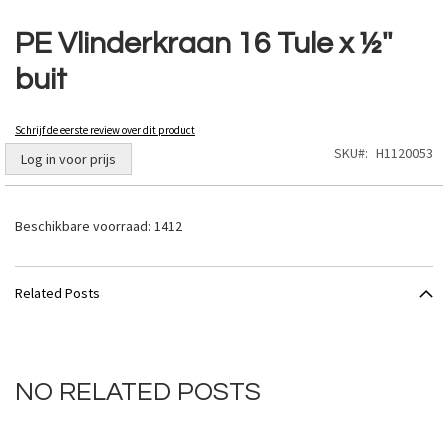
Ga
naar
PE Vlinderkraan 16 Tule x ½''
het
buit
begin
van
de
Schrijf de eerste review over dit product
afbeeldingen-
SKU
H1120053
gallerij
Log in voor prijs
Beschikbare voorraad:
1412
Related Posts
NO RELATED POSTS