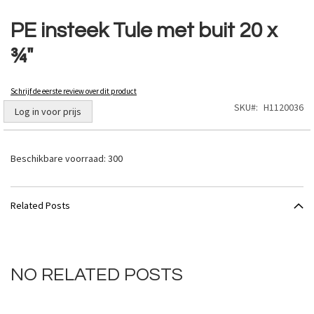
Ga
naar
PE insteek Tule met buit 20 x
het
¾"
begin
van
de
Schrijf de eerste review over dit product
afbeeldingen-
SKU
H1120036
gallerij
Log in voor prijs
Beschikbare voorraad:
300
Related Posts
NO RELATED POSTS