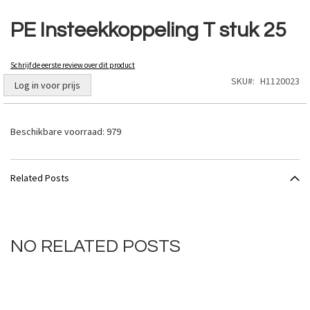
Ga
naar
PE Insteekkoppeling T stuk 25
het
begin
van
Schrijf de eerste review over dit product
de
SKU
H1120023
Log in voor prijs
afbeeldingen-
gallerij
Beschikbare voorraad:
979
Related Posts
NO RELATED POSTS