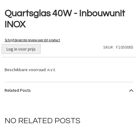
Ga
naar
Quartsglas 40W - Inbouwunit
het
INOX
begin
van
de
Schrijf de eerste review over dit product
afbeeldingen-
SKU
F1050065
gallerij
Log in voor prijs
Beschikbare voorraad:
n.v.t.
Related Posts
NO RELATED POSTS